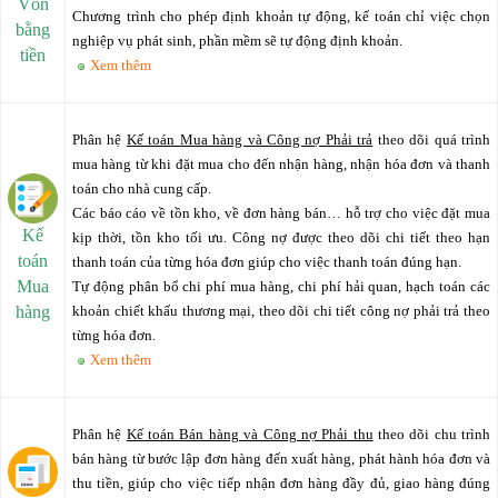
Vốn
Chương trình cho phép định khoản tự động, kế toán chỉ việc chọn
bằng
nghiệp vụ phát sinh, phần mềm sẽ tự động định khoản.
tiền
Xem thêm
Phân hệ
Kế toán Mua hàng và Công nợ Phải trả
theo dõi quá trình
mua hàng từ khi đặt mua cho đến nhận hàng, nhận hóa đơn và thanh
toán cho nhà cung cấp.
Các báo cáo về tồn kho, về đơn hàng bán… hỗ trợ cho việc đặt mua
Kế
kịp thời, tồn kho tối ưu. Công nợ được theo dõi chi tiết theo hạn
toán
thanh toán của từng hóa đơn giúp cho việc thanh toán đúng hạn.
Mua
Tự động phân bổ chi phí mua hàng, chi phí hải quan, hạch toán các
hàng
khoản chiết khấu thương mại, theo dõi chi tiết công nợ phải trả theo
từng hóa đơn.
Xem thêm
Phân hệ
Kế toán Bán hàng và Công nợ Phải thu
theo dõi chu trình
bán hàng từ bước lập đơn hàng đến xuất hàng, phát hành hóa đơn và
thu tiền, giúp cho việc tiếp nhận đơn hàng đầy đủ, giao hàng đúng