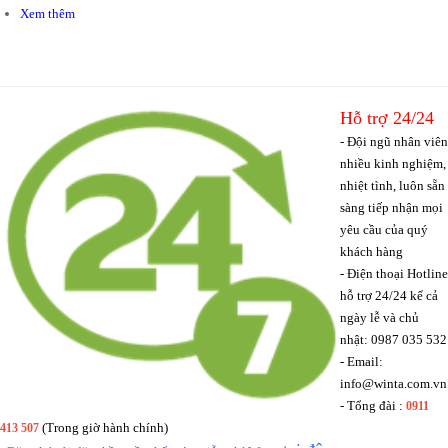
Xem thêm
Hỗ trợ 24/24
- Đội ngũ nhân viên
nhiều kinh nghiệm,
nhiệt tình, luôn sẵn
sàng tiếp nhận mọi
yêu cầu của quý
khách hàng
-
Điện thoại Hotline
hỗ trợ 24/24 kể cả
ngày lễ và chủ
nhật: 0987 035 532
-
Email:
info@winta.com.vn
-
Tổng đài :
0911
(Trong giờ hành chính)
413 507