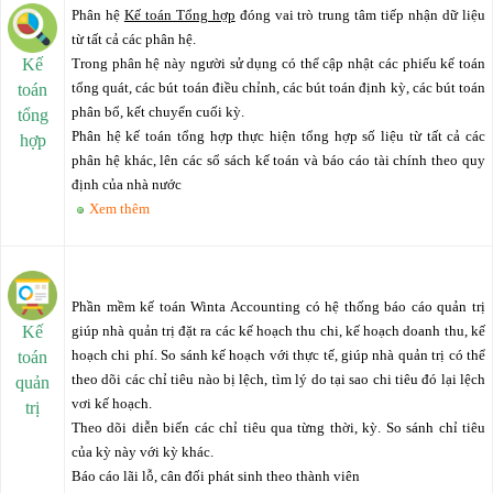
Phân hệ
Kế toán Tổng hợp
đóng vai trò trung tâm tiếp nhận dữ liệu
từ tất cả các phân hệ.
Kế
Trong phân hệ này người sử dụng có thể cập nhật các phiếu kế toán
tổng quát, các bút toán điều chỉnh, các bút toán định kỳ, các bút toán
toán
phân bổ, kết chuyển cuối kỳ.
tổng
Phân hệ kế toán tổng hợp thực hiện tổng hợp số liệu từ tất cả các
hợp
phân hệ khác, lên các sổ sách kế toán và báo cáo tài chính theo quy
định của nhà nước
Xem thêm
Phần mềm kế toán Winta Accounting có hệ thống báo cáo quản trị
Kế
giúp nhà quản trị đặt ra các kế hoạch thu chi, kế hoạch doanh thu, kế
hoạch chi phí. So sánh kế hoạch với thực tế, giúp nhà quản trị có thể
toán
theo dõi các chỉ tiêu nào bị lệch, tìm lý do tại sao chi tiêu đó lại lệch
quản
vơi kế hoạch.
trị
Theo dõi diễn biến các chỉ tiêu qua từng thời, kỳ. So sánh chỉ tiêu
của kỳ này với kỳ khác.
Báo cáo lãi lỗ, cân đối phát sinh theo thành viên