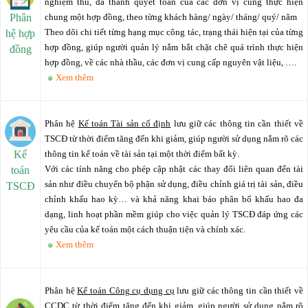
nghiệm thu, đã thanh quyết toán của các đơn vị cùng thực hiện
Phân
chung một hợp đồng, theo từng khách hàng/ ngày/ tháng/ quý/ năm
Theo dõi chi tiết từng hạng mục công tác, trạng thái hiện tại của từng
hệ hợp
hợp đồng, giúp người quản lý nắm bắt chặt chẽ quá trình thực hiện
đồng
hợp đồng, về các nhà thầu, các đơn vị cung cấp nguyên vật liệu, ….
Xem thêm
Phân hệ
Kế toán Tài sản cố định
lưu giữ các thông tin cần thiết về
TSCĐ từ thời điểm tăng đến khi giảm, giúp người sử dụng nắm rõ các
Kế
thông tin kế toán về tài sản tại một thời điểm bất kỳ.
Với các tính năng cho phép cập nhật các thay đổi liên quan đến tài
toán
sản như điều chuyển bộ phận sử dụng, điều chỉnh giá trị tài sản, điều
TSCĐ
chỉnh khấu hao kỳ… và khả năng khai báo phân bổ khấu hao đa
dạng, linh hoạt phần mềm giúp cho việc quản lý TSCĐ đáp ứng các
yêu cầu của kế toán một cách thuận tiện và chính xác.
Xem thêm
Phân hệ
Kế toán Công cụ dụng cụ
lưu giữ các thông tin cần thiết về
CCDC từ thời điểm tăng đến khi giảm, giúp người sử dụng nắm rõ