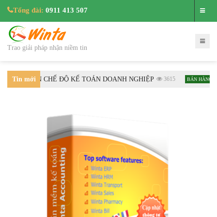
Tổng đài:
0911 413 507
Trao giải pháp nhận niềm tin
HƯỚNG DẪN CHẾ ĐỘ KẾ TOÁN DOANH NGHIỆP
Tin mới
3615
Hướ
BÁN HÀNG
nhất