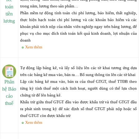
trong năm, lương theo sản phẩm…
toán
Phần mềm tự động tính toán chi phí lương, báo hiểm, thất nghiệp,
tiền
thực hiện hạch toán chi phí lương và các khoản bảo hiểm và các
lương
khoản phải trích nộp của nhân viên nghiệp ngay trên bảng lương, để
phục vụ cho mục đích tính toán kết quả kinh doanh, lợi nhuận của
doanh
Xem thêm
Tự động lập bảng kê, và lấy số liệu lên các tờ khai tương ứng dựa
trên các bảng kê mua vào, bán ra… Bổ sung thông tin lên các tờ khai
Phân
Lập các bảng kê mua vào, bán ra của thuế GTGT, thuế TTĐB theo
từng kỳ tính thuế một cách linh hoạt, người dùng có thể lựa chọn
hệ Báo
chứng từ để lên bảng kê.
cáo
Khấu trừ giữa thuế GTGT đầu vào được khấu trừ và thuế GTGT đầu
thuế
ra phát sinh trong kỳ để xác định số thuế GTGT phải nộp hoặc số
thuế GTGT còn được khấu trừ
Xem thêm