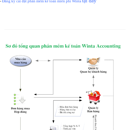
tại đây
-
Đăng ký cài đặt phần mềm kế toán
miễn phí
Winta