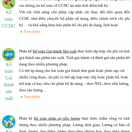
các thông tin kế toán về CCDC tại một thời điểm bất kỳ.
Kế
Với các tính năng cho phép cập nhật các thay đổi liên quan đến
CCDC như điều chuyển bộ phận sử dụng, điều chỉnh trích chi phí
toán
kỳ… và khả năng khai báo phân bổ chi phí đa dạng, linh hoạt
CCDC
Xem thêm
Phân hệ
Kế toán Giá thành Sản xuất
thực hiện tập hợp chi phí và tính
giá thành sản phẩm sản xuất. Tính giá thành và đánh giá sản phẩm dở
Kế
dang theo nhiều phương pháp.
Có thể áp dụng cho bài toán giá thành đơn giản hoặc phức tạp với
toán
nhiều công đoạn, chi phí có thể tập hợp trực tiếp hoặc phân bổ, hoặc
Giá
kết hợp cả hai, tiêu chí phân bổ đa dạng – theo NVL, theo tiền lương,
thành
theo sản lượng…
sản
Xem thêm
xuất
Phân hệ
Kế toán nhân sự tiền lương
thực hiện chấm công và tính
lương theo nhiều phương pháp: Lương thời gian, Lương cơ bản cố
Kế
định, lương làm thêm, lương theo từng phòng ban, theo từng tháng