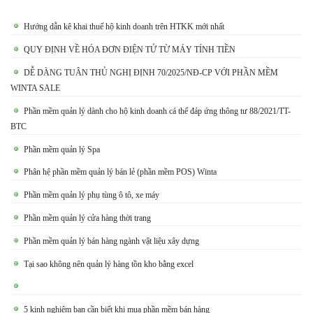
Hướng dẫn kê khai thuế hộ kinh doanh trên HTKK mới nhất
QUY ĐỊNH VỀ HÓA ĐƠN ĐIỆN TỬ TỪ MÁY TÍNH TIỀN
DỄ DÀNG TUÂN THỦ NGHỊ ĐỊNH 70/2025/NĐ-CP VỚI PHẦN MỀM
WINTA SALE
Phần mềm quản lý dành cho hộ kinh doanh cá thể đáp ứng thông tư 88/2021/TT-
BTC
Phần mềm quản lý Spa
Phân hệ phần mềm quản lý bán lẻ (phần mềm POS) Winta
Phần mềm quản lý phụ tùng ô tô, xe máy
Phần mềm quản lý cửa hàng thời trang
Phần mềm quản lý bán hàng ngành vật liệu xây dựng
Tại sao không nên quản lý hàng tồn kho bằng excel
5 kinh nghiệm bạn cần biết khi mua phần mềm bán hàng