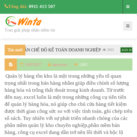
Tổng đài:
0911 413 507
Trao giải pháp nhận niềm tin
TC HƯỚNG DẪN CHẾ ĐỘ KẾ TOÁN DOANH NGHIỆP
Tin mới
3601
BÁN HÀNG
nhất
14/02/2017
ngoctuyen
2,602
Quản lý hàng tồn kho là một trong những yếu tố quan 
trọng nhất trong bán hàng nhằm giúp điều chỉnh số lượng 
hàng hóa và trống thất thoát trong kinh doanh. Từ trước 
đến nay, excel luôn là một trong những công cụ tiên tiến 
để quản lý hàng hóa, nó giúp cho chủ cửa hàng tiết kiệm 
được thời gian công sức so với việc tính toán, ghi chép trên 
sổ sách. Tuy nhiên với sự phát triển nhanh chóng của các 
phần mềm quản lý kho chuyên nghiệp,phần mềm bán 
hàng, công cụ excel đang dần trở nên lỗi thời và bộc lộ 