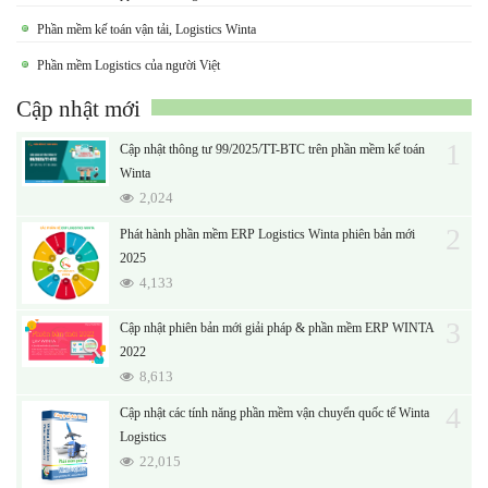
Phần mềm kế toán vận tải, Logistics Winta
Phần mềm Logistics của người Việt
Cập nhật mới
1
Cập nhật thông tư 99/2025/TT-BTC trên phần mềm kế toán
Winta
2,024
2
Phát hành phần mềm ERP Logistics Winta phiên bản mới
2025
4,133
3
Cập nhật phiên bản mới giải pháp & phần mềm ERP WINTA
2022
8,613
4
Cập nhật các tính năng phần mềm vận chuyển quốc tế Winta
Logistics
22,015