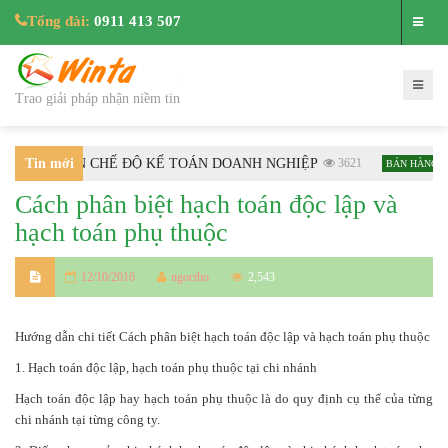
Tổng đài:
0911 413 507
Trao giải pháp nhận niềm tin
C HƯỚNG DẪN CHẾ ĐỘ KẾ TOÁN DOANH NGHIỆP
Tin mới
3621
H
BÁN HÀNG
Cách phân biệt hạch toán độc lập và
nhất
hạch toán phụ thuộc
12/10/2016
ngoctho
2,543
Hướng dẫn chi tiết Cách phân biệt hạch toán độc lập và hạch toán phụ thuộc
1. Hạch toán độc lập, hạch toán phụ thuộc tại chi nhánh
Hạch toán độc lập hay hạch toán phụ thuộc là do quy định cụ thể của từng
chi nhánh tại từng công ty.