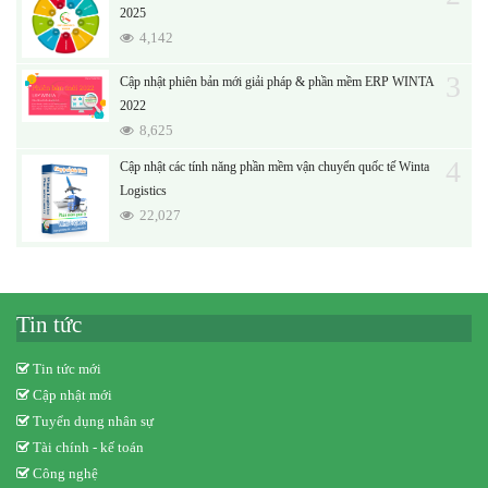
2025
4,142
3
Cập nhật phiên bản mới giải pháp & phần mềm ERP WINTA
2022
8,625
4
Cập nhật các tính năng phần mềm vận chuyển quốc tế Winta
Logistics
22,027
Tin tức
Tin tức mới
Cập nhật mới
Tuyển dụng nhân sự
Tài chính - kế toán
Công nghệ