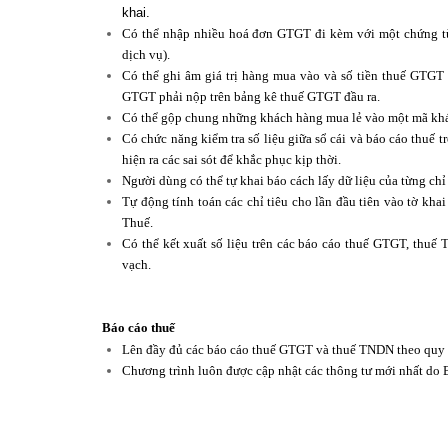
khai.
Có thể nhập nhiều hoá đơn GTGT đi kèm với một chứng từ 
dịch vụ).
Có thể ghi âm giá trị hàng mua vào và số tiền thuế GTGT
GTGT phải nộp trên bảng kê thuế GTGT đầu ra.
Có thể gộp chung những khách hàng mua lẻ vào một mã khá
Có chức năng kiểm tra số liệu giữa sổ cái và báo cáo thuế 
hiện ra các sai sót để khắc phục kịp thời.
Người dùng có thể tự khai báo cách lấy dữ liệu của từng chỉ
Tự động tính toán các chỉ tiêu cho lần đầu tiên vào tờ kh
Thuế.
Có thể kết xuất số liệu trên các báo cáo thuế GTGT, thuế
vạch.
Báo cáo thuế
Lên đầy đủ các báo cáo thuế GTGT và thuế TNDN theo quy 
Chương trình luôn được cập nhật các thông tư mới nhất do 