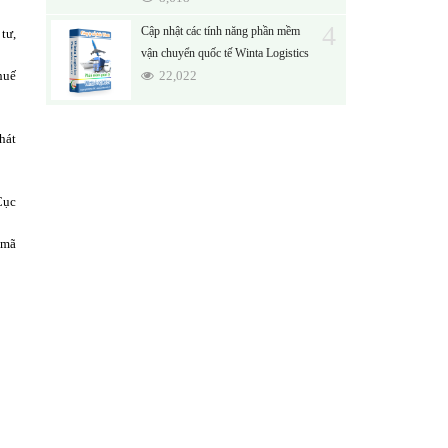
4
Cập nhật các tính năng phần mềm
tư,
vận chuyển quốc tế Winta Logistics
huế
22,022
hát
Cục
 mã