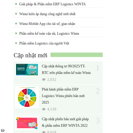
Giải pháp & Phần mềm ERP Logistics WINTA
Winta luôn áp dụng công nghệ mới nhất
Winta Mobile App cho tài xế, giao nhận
Phần mềm kế toán vận tải, Logistics Winta
Phần mềm Logistics của người Việt
Cập nhật mới
1
Cập nhật thông tư 99/2025/TT-
BTC trên phần mềm kế toán Winta
2,032
2
Phát hành phần mềm ERP
Logistics Winta phiên bản mới
2025
4,139
3
Cập nhật phiên bản mới giải pháp
& phần mềm ERP WINTA 2022
 tờ
8,618