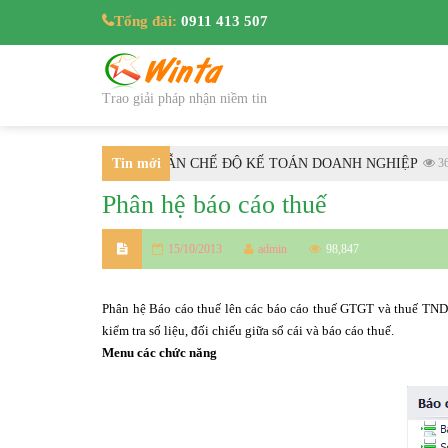
Tổng đài:
0911 413 507
Trao giải pháp nhận niềm tin
/2025/TT-BTC HƯỚNG DẪN CHẾ ĐỘ KẾ TOÁN DOANH NGHIỆP
Tin mới
361
Phân hệ báo cáo thuế
nhất
15/10/2013
admin
98,847
Phân hệ Báo cáo thuế lên các báo cáo thuế GTGT và thuế TNDN
kiểm tra số liệu, đối chiếu giữa sổ cái và báo cáo thuế.
Menu các chức năng