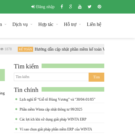
Đăng nhập
m
Dịch vụ
Hợp tác
Hỗ trợ
Liên hệ
1878
Hướng dẫn cập nhật phần mềm kế toán Winta theo chuẩn T
KẾ TOÁN
Tìm kiếm
Tin chính
ăng
Lịch nghỉ lễ “Giỗ tổ Hùng Vương” và “30/04-01/05”
Phần mềm Winta cập nhật thông tư 99/2025
Các lợi ích khi sử dụng giải pháp WINTA ERP
Vì sao chọn giải pháp phần mềm ERP của WINTA