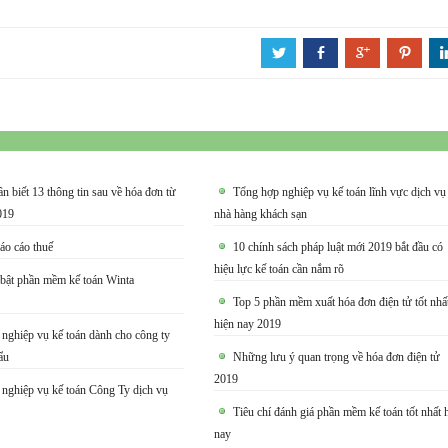
a
b
c
d
ần biết 13 thông tin sau về hóa đơn từ
Tổng hợp nghiệp vụ kế toán lĩnh vực dịch vụ
019
nhà hàng khách sạn
áo cáo thuế
10 chính sách pháp luật mới 2019 bắt đầu có
hiệu lực kế toán cần nắm rõ
bật phần mềm kế toán Winta
Top 5 phần mềm xuất hóa đơn điện tử tốt nhấ
hiện nay 2019
nghiệp vụ kế toán dành cho công ty
ẩu
Những lưu ý quan trọng về hóa đơn điện tử
2019
nghiệp vụ kế toán Công Ty dịch vụ
Tiêu chí đánh giá phần mềm kế toán tốt nhất 
nay