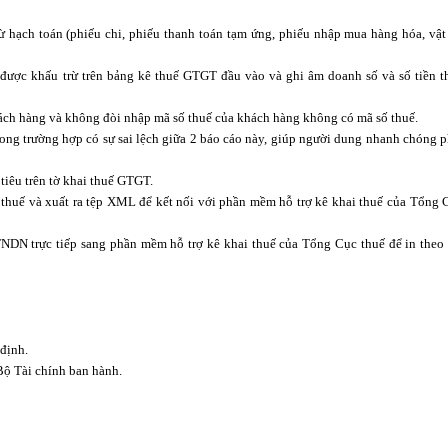
hạch toán (phiếu chi, phiếu thanh toán tạm ứng, phiếu nhập mua hàng hóa, vật 
 được khấu trừ trên bảng kê thuế GTGT đầu vào và ghi âm doanh số và số tiền t
ch hàng và không đòi nhập mã số thuế của khách hàng không có mã số thuế.
trong trường hợp có sự sai lệch giữa 2 báo cáo này, giúp người dung nhanh chóng p
 tiêu trên tờ khai thuế GTGT.
ai thuế và xuất ra tệp XML để kết nối với phần mềm hỗ trợ kê khai thuế của Tổng 
 TNDN trực tiếp sang phần mềm hỗ trợ kê khai thuế của Tổng Cục thuế để in theo
định.
Bộ Tài chính ban hành.