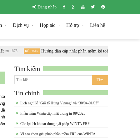
Đăng nhập
m
Dịch vụ
Hợp tác
Hỗ trợ
Liên hệ
1875
Hướng dẫn cập nhật phần mềm kế toán Winta theo chuẩn
KẾ TOÁN
Tìm kiếm
Tin chính
nta
ăng
Lịch nghỉ lễ “Giỗ tổ Hùng Vương” và “30/04-01/05”
 đề
Phần mềm Winta cập nhật thông tư 99/2025
inh
hần
Các lợi ích khi sử dụng giải pháp WINTA ERP
Vì sao chọn giải pháp phần mềm ERP của WINTA