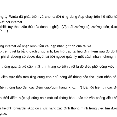
ng ty Winta đã phát triển và cho ra đời ứng dụng App chạy trên hệ điều h
ết nối internet.
n thiết tùy theo đặc thù của doanh nghiệp (Vận tải đường bộ, đường biển, đư
ển….)
ng internet để nhận lệnh điều xe, cập nhật lộ trình của tài xế.
p trên thiết bị bằng cách chụp ảnh, lưu trữ các tài liệu đính kèm sau đó dữ l
i phí đi đường sẽ được duyệt lại bởi người quản lý một cách nhanh chóng nh
 thông qua tài xế cập nhật tình trạng xe trên thiết bị để điều phối công việc 
ọi điện trực tiếp trên ứng dụng cho chủ hàng để thông báo thời gian nhận hà
i điện thông báo đến các điểm giao/gom hàng, kho,… *) Bản đồ hiển thị các đ
ến thời điểm hiện tại cũng như một số thông báo khác từ văn phòng điều h
ụ freight forwarder) App có chức năng xác định thông minh trong việc tìm đư
giao.