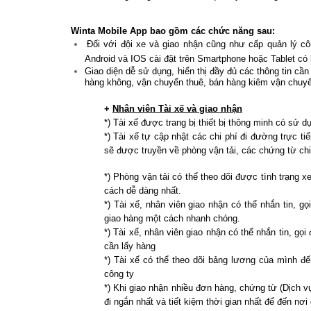
Winta Mobile App bao gồm các chức năng sau:
Đối với đội xe và giao nhận cũng như cấp quản lý cô
Android và IOS cài đặt trên Smartphone hoặc Tablet có k
Giao diện dễ sử dụng, hiển thị đầy đủ các thông tin cầ
hàng không, vận chuyển thuê, bán hàng kiêm vận chuy
+
Nhân viên Tài xế và giao nhận
*) Tài xế được trang bị thiết bị thông minh có sử dụ
*) Tài xế tự cập nhật các chi phí đi đường trực tiế
sẽ được truyền về phòng vận tải, các chứng từ ch
*) Phòng vận tải có thể theo dõi được tình trạng xe
cách dễ dàng nhất.
*) Tài xế, nhân viên giao nhận có thể nhắn tin, g
giao hàng một cách nhanh chóng.
*) Tài xế, nhân viên giao nhận có thể nhắn tin, gọ
cần lấy hàng
*) Tài xế có thể theo dõi bảng lương của mình đ
công ty
*) Khi giao nhận nhiều đơn hàng, chứng từ (Dịch v
đi ngắn nhất và tiết kiệm thời gian nhất để đến nơi 