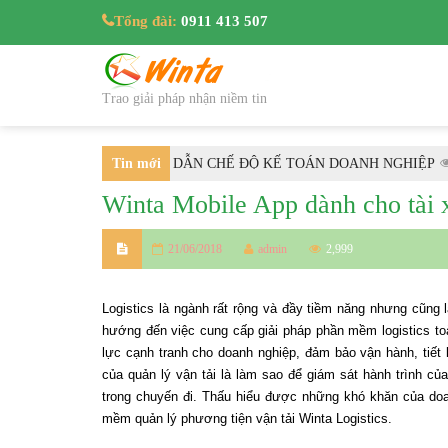
Tổng đài:
0911 413 507
Trao giải pháp nhận niềm tin
99/2025/TT-BTC HƯỚNG DẪN CHẾ ĐỘ KẾ TOÁN DOANH NGHIỆP
Tin mới
36
Winta Mobile App dành cho tài x
nhất
21/06/2018
admin
2,999
Logistics là ngành rất rộng và đầy tiềm năng nhưng cũng
hướng đến việc cung cấp giải pháp phần mềm logistics to
lực cạnh tranh cho doanh nghiệp, đảm bảo vận hành, tiết
của quản lý vận tải là làm sao để giám sát hành trình củ
trong chuyến đi. Thấu hiểu được những khó khăn của doa
mềm quản lý phương tiện vận tải Winta Logistics.