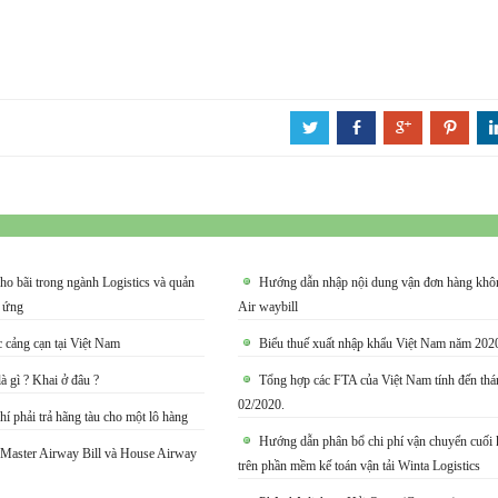
a
b
c
d
ho bãi trong ngành Logistics và quản
Hướng dẫn nhập nội dung vận đơn hàng khô
g ứng
Air waybill
cảng cạn tại Việt Nam
Biểu thuế xuất nhập khẩu Việt Nam năm 202
à gì ? Khai ở đâu ?
Tổng hợp các FTA của Việt Nam tính đến thá
02/2020.
hí phải trả hãng tàu cho một lô hàng
Hướng dẫn phân bổ chi phí vận chuyển cuối 
 Master Airway Bill và House Airway
trên phần mềm kế toán vận tải Winta Logistics