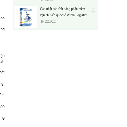
4
Cập nhật các tính năng phần mềm
vận chuyển quốc tế Winta Logistics
ành
22,022
ờng
iệu
ất.
một
ng,
iểm
ành
ờng