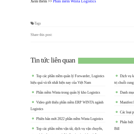
Xem thêm >>
Phần mềm Winta Logistics
Tags
Share this post:
Tin tức liên quan
Top các phần mềm quản lý Forwarder, Logistics
Dịch vụ k
hiệu quả và tốt nhất hiện nay của Việt Nam
trị chuỗi cun
Phần mềm Winta trong quản lý kho Logistics
Danh mục 
Video giới thiệu phần mềm ERP WINTA ngành
Manifest l
Logistics
Các loại p
Phiên bản mới 2022 phần mềm Winta Logistics
Phân biệt
Top các phần mềm vận tải, dịch vụ vận chuyển,
Bill