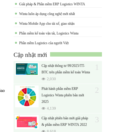
Giải pháp & Phần mềm ERP Logistics WINTA
Winta luôn áp dụng công nghệ mới nhất
Winta Mobile App cho tài xế, giao nhận
Phần mềm kế toán vận tải, Logistics Winta
Phần mềm Logistics của người Việt
Cập nhật mới
1
Cập nhật thông tư 99/2025/TT-
BTC trên phần mềm kế toán Winta
2,030
2
Phát hành phần mềm ERP
iao
Logistics Winta phiên bản mới
2025
4,139
3
Cập nhật phiên bản mới giải pháp
& phần mềm ERP WINTA 2022
8,618