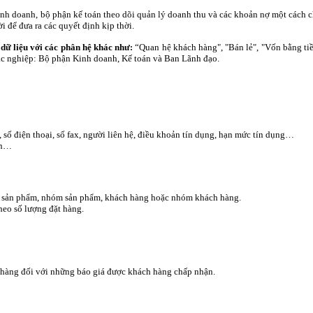
nh doanh, bộ phận kế toán theo dõi quản lý doanh thu và các khoản nợ một cách c
ời để đưa ra các quyết định kịp thời.
dữ liệu với các phân hệ khác như
“Quan hệ khách hàng", "Bán lẻ", "Vốn bằng tiề
:
ác nghiệp:
Bộ phận Kinh doanh, Kế toán và Ban Lãnh đạo.
 số điện thoại, số fax, người liên hệ, điều khoản tín dụng, hạn mức tín dụng…
ền…
, sản phẩm, nhóm sản phẩm, khách hàng hoặc nhóm khách hàng.
heo số lượng đặt hàng.
 hàng đối với những báo giá được khách hàng chấp nhận.