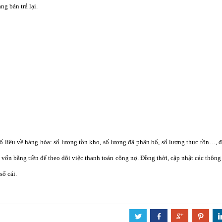
g bán trả lại.
số liệu về hàng hóa: số lượng tồn kho, số lượng đã phân bổ, số lượng thực tồn…, 
 vốn bằng tiền để theo dõi việc thanh toán công nợ. Đồng thời, cập nhật các thông 
sổ cái.
a
b
c
d