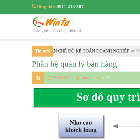
Tổng đài:
0911 413 507
Trao giải pháp nhận niềm tin
2025/TT-BTC HƯỚNG DẪN CHẾ ĐỘ KẾ TOÁN DOANH NGHIỆP
Tin mới
3607
Phân hệ quản lý bán hàng
nhất
23/03/2018
admin
4,436