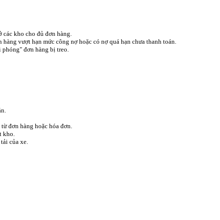
ở các kho cho đủ đơn hàng.
h hàng vượt hạn mức công nợ hoặc có nợ quá hạn chưa thanh toán.
 phóng" đơn hàng bị treo.
án.
p từ đơn hàng hoặc hóa đơn.
t kho.
tải của xe.