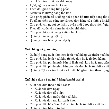
Đơn hàng xuất hóa đơn ngay.
Tự động tra giá và chiết khấu.
Theo dõi giao hàng từng phần.
Kiểm tra số lượng hàng tồn kho.
Cho phép phân bổ tự động hoặc phân bổ trực tiếp hàng tồn 
Tự động kiểm tra công nợ và treo đơn hàng của những khác
Cho phép chỉ người có thẩm quyền mới được thực hiện "giải
Theo dõi cước vận chuyển và các phí khác.
Cho phép bán mặt hàng không lưu kho.
Quản lý bán hàng nội bộ.
Quản lý hàng bán tại các đại lý.
Xuất hàng và giao hàng
Quản lý hàng xuất kho theo lệnh xuất hàng và phiếu xuất b
Cho phép lập lệnh xuất kho từ hóa đơn hoặc từ đơn hàng.
Cho phép lập phiếu xuất bán từ lệnh xuất kho hoặc trực tiế
Cho phép lập phiếu giao hàng từ hóa đơn hoặc từ phiếu xuấ
Quản lý đội xe vận chuyển và phân bổ giao hàng theo trọng 
Xuất hóa đơn và quản lý hàng bán bị trả lại
Xuất hóa đơn theo nhiều cách:
Xuất hóa đơn ngay;
Xuất hóa đơn độc lập;
Xuất hóa đơn trước khi xuất kho;
Xuất hóa đơn sau khi xuất kho.
Cho phép lập hóa đơn từ đơn hàng hoặc từ phiếu xuất bán.
Quản lý hàng bán bị trả lại.