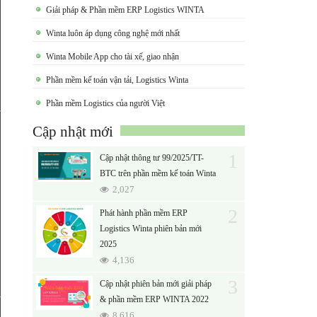
Giải pháp & Phần mềm ERP Logistics WINTA
Winta luôn áp dụng công nghệ mới nhất
Winta Mobile App cho tài xế, giao nhận
Phần mềm kế toán vận tải, Logistics Winta
Phần mềm Logistics của người Việt
Cập nhật mới
1
Cập nhật thông tư 99/2025/TT-
BTC trên phần mềm kế toán Winta
2,027
2
Phát hành phần mềm ERP
Logistics Winta phiên bản mới
2025
4,136
3
Cập nhật phiên bản mới giải pháp
& phần mềm ERP WINTA 2022
8,616