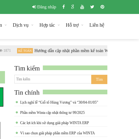
Đăng nhập
m
Dịch vụ
Hợp tác
Hỗ trợ
Liên hệ
871
Hướng dẫn cập nhật phần mềm kế toán Winta theo chuẩn Th
KẾ TOÁN
Tìm kiếm
Tin chính
Lịch nghỉ lễ “Giỗ tổ Hùng Vương” và “30/04-01/05”
Phần mềm Winta cập nhật thông tư 99/2025
Các lợi ích khi sử dụng giải pháp WINTA ERP
Vì sao chọn giải pháp phần mềm ERP của WINTA