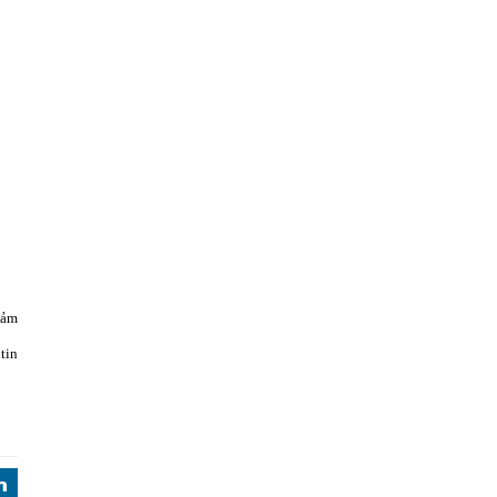
đảm
tin
j