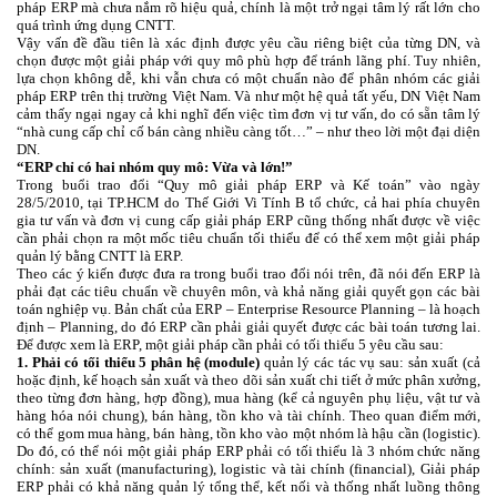
pháp ERP mà chưa nắm rõ hiệu quả, chính là một trở ngại tâm lý rất lớn cho
quá trình ứng dụng CNTT.
Vậy vấn đề đầu tiên là xác định được yêu cầu riêng biệt của từng DN, và
chọn được một giải pháp với quy mô phù hợp để tránh lãng phí. Tuy nhiên,
lựa chọn không dễ, khi vẫn chưa có một chuẩn nào để phân nhóm các giải
pháp ERP trên thị trường Việt Nam. Và như một hệ quả tất yếu, DN Việt Nam
cảm thấy ngại ngay cả khi nghĩ đến việc tìm đơn vị tư vấn, do có sẵn tâm lý
“nhà cung cấp chỉ cố bán càng nhiều càng tốt…” – như theo lời một đại diện
DN.
“ERP chỉ có hai nhóm quy mô: Vừa và lớn!”
Trong buổi trao đổi “Quy mô giải pháp ERP và Kế toán” vào ngày
28/5/2010, tại TP.HCM do Thế Giới Vi Tính B tổ chức, cả hai phía chuyên
gia tư vấn và đơn vị cung cấp giải pháp ERP cũng thống nhất được về việc
cần phải chọn ra một mốc tiêu chuẩn tối thiểu để có thể xem một giải pháp
quản lý bằng CNTT là ERP.
Theo các ý kiến được đưa ra trong buổi trao đổi nói trên, đã nói đến ERP là
phải đạt các tiêu chuẩn về chuyên môn, và khả năng giải quyết gọn các bài
toán nghiệp vụ. Bản chất của ERP – Enterprise Resource Planning – là hoạch
định – Planning, do đó ERP cần phải giải quyết được các bài toán tương lai.
Để được xem là ERP, một giải pháp cần phải có tối thiểu 5 yêu cầu sau:
1. Phải có tối thiểu 5 phân hệ (module)
quản lý các tác vụ sau: sản xuất (cả
hoặc định, kế hoạch sản xuất và theo dõi sản xuất chi tiết ở mức phân xưởng,
theo từng đơn hàng, hợp đồng), mua hàng (kể cả nguyên phụ liệu, vật tư và
hàng hóa nói chung), bán hàng, tồn kho và tài chính. Theo quan điểm mới,
có thể gom mua hàng, bán hàng, tồn kho vào một nhóm là hậu cần (logistic).
Do đó, có thể nói một giải pháp ERP phải có tối thiểu là 3 nhóm chức năng
chính: sản xuất (manufacturing), logistic và tài chính (financial), Giải pháp
ERP phải có khả năng quản lý tổng thể, kết nối và thống nhất luồng thông