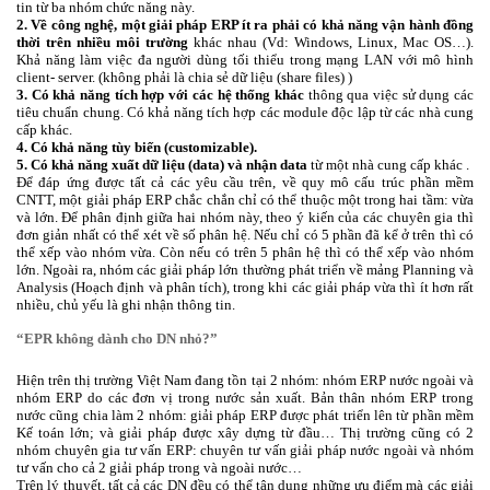
tin từ ba nhóm chức năng này.
2. Về công nghệ, một giải pháp ERP ít ra phải có khả năng vận hành đồng
thời trên nhiều môi trường
khác nhau (Vd: Windows, Linux, Mac OS…).
Khả năng làm việc đa người dùng tối thiểu trong mạng LAN với mô hình
client- server. (không phải là chia sẻ dữ liệu (share files) )
3. Có khả năng tích hợp với các hệ thống khác
thông qua việc sử dụng các
tiêu chuẩn chung. Có khả năng tích hợp các module độc lập từ các nhà cung
cấp khác.
4. Có khả năng tùy biến (customizable).
5. Có khả năng xuất dữ liệu (data) và nhận data
từ một nhà cung cấp khác .
Để đáp ứng được tất cả các yêu cầu trên, về quy mô cấu trúc phần mềm
CNTT, một giải pháp ERP chắc chắn chỉ có thể thuộc một trong hai tầm: vừa
và lớn. Để phân định giữa hai nhóm này, theo ý kiến của các chuyên gia thì
đơn giản nhất có thể xét về số phân hệ. Nếu chỉ có 5 phần đã kể ở trên thì có
thể xếp vào nhóm vừa. Còn nếu có trên 5 phân hệ thì có thể xếp vào nhóm
lớn. Ngoài ra, nhóm các giải pháp lớn thường phát triển về mảng Planning và
Analysis (Hoạch định và phân tích), trong khi các giải pháp vừa thì ít hơn rất
nhiều, chủ yếu là ghi nhận thông tin.
“EPR không dành cho DN nhỏ?”
Hiện trên thị trường Việt Nam đang tồn tại 2 nhóm: nhóm ERP nước ngoài và
nhóm ERP do các đơn vị trong nước sản xuất. Bản thân nhóm ERP trong
nước cũng chia làm 2 nhóm: giải pháp ERP được phát triển lên từ phần mềm
Kế toán lớn; và giải pháp được xây dựng từ đầu… Thị trường cũng có 2
nhóm chuyên gia tư vấn ERP: chuyên tư vấn giải pháp nước ngoài và nhóm
tư vấn cho cả 2 giải pháp trong và ngoài nước…
Trên lý thuyết, tất cả các DN đều có thể tận dụng những ưu điểm mà các giải