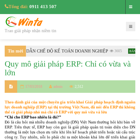
Tổng đài:
0911 413 507
Trao giải pháp nhận niềm tin
-BTC HƯỚNG DẪN CHẾ ĐỘ KẾ TOÁN DOANH NGHIỆP
Tin mới
3605
BÁN HÀ
Quy mô giải pháp ERP: Chỉ có vừa và
nhất
lớn
17/03/2018
admin
2,512
Theo đánh giá của một chuyên gia triển khai Giải pháp hoạch định nguồn
lực doanh nghiệp (ERP) tại thị trường Việt Nam, đã nói đến ERP thì không
thể có giải pháp nhỏ mà chỉ có ERP với quy mô vừa và lớn
“Chi cho ERP bao nhiêu là đủ?”
Đó là câu hỏi mà nhiều doanh nghiệp (DN) Việt Nam thường hỏi khi bàn về
ERP. Trên thực tế, ERP hay còn gọi là giải pháp quản trị toàn diện cho DN
thường là một lựa chọn ưu tiên khi lên kế hoạch phát triển hoặc tái cấu trúc
công ty. Tuy nhiên, nỗi lo phải chi ra một khoản khá lớn để triển khai giải