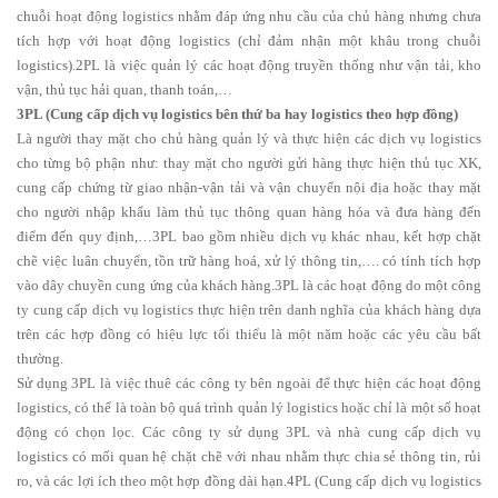
chuỗi hoạt động logistics nhằm đáp ứng nhu cầu của chủ hàng nhưng chưa
tích hợp với hoạt động logistics (chỉ đảm nhận một khâu trong chuỗi
logistics).2PL là việc quản lý các hoạt động truyền thống như vận tải, kho
vận, thủ tục hải quan, thanh toán,…
3PL (Cung cấp dịch vụ logistics bên thứ ba hay logistics theo hợp đồng)
Là người thay mặt cho chủ hàng quản lý và thực hiện các dịch vụ logistics
cho từng bộ phận như: thay mặt cho người gửi hàng thực hiện thủ tục XK,
cung cấp chứng từ giao nhận-vận tải và vận chuyển nội địa hoặc thay mặt
cho người nhập khẩu làm thủ tục thông quan hàng hóa và đưa hàng đến
điểm đến quy định,…3PL bao gồm nhiều dịch vụ khác nhau, kết hợp chặt
chẽ việc luân chuyển, tồn trữ hàng hoá, xử lý thông tin,…. có tính tích hợp
vào dây chuyền cung ứng của khách hàng.3PL là các hoạt động do một công
ty cung cấp dịch vụ logistics thực hiện trên danh nghĩa của khách hàng dựa
trên các hợp đồng có hiệu lực tối thiểu là một năm hoặc các yêu cầu bất
thường.
Sử dụng 3PL là việc thuê các công ty bên ngoài để thực hiện các hoạt động
logistics, có thể là toàn bộ quá trình quản lý logistics hoặc chỉ là một số hoạt
động có chọn lọc. Các công ty sử dụng 3PL và nhà cung cấp dịch vụ
logistics có mối quan hệ chặt chẽ với nhau nhằm thực chia sẻ thông tin, rủi
ro, và các lợi ích theo một hợp đồng dài hạn.4PL (Cung cấp dịch vụ logistics