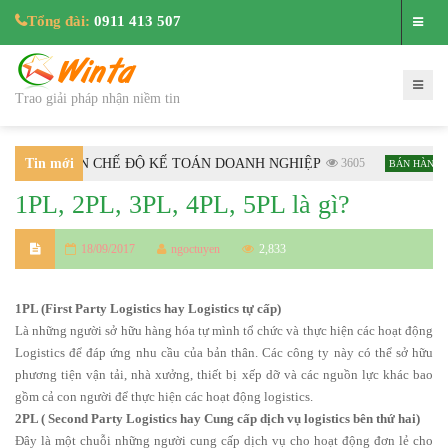
Tổng đài:
0911 413 507
Trao giải pháp nhận niềm tin
C HƯỚNG DẪN CHẾ ĐỘ KẾ TOÁN DOANH NGHIỆP
Tin mới
3605
H
BÁN HÀNG
1PL, 2PL, 3PL, 4PL, 5PL là gì?
nhất
18/09/2017
ngoctuyen
2,833
1PL (First Party Logistics hay Logistics tự cấp)
Là những người sở hữu hàng hóa tự mình tổ chức và thực hiện các hoạt động
Logistics để đáp ứng nhu cầu của bản thân. Các công ty này có thể sở hữu
phương tiện vận tải, nhà xưởng, thiết bị xếp dỡ và các nguồn lực khác bao
gồm cả con người để thực hiện các hoạt động logistics.
2PL ( Second Party Logistics hay Cung cấp dịch vụ logistics bên thứ hai)
Đây là một chuỗi những người cung cấp dịch vụ cho hoạt động đơn lẻ cho