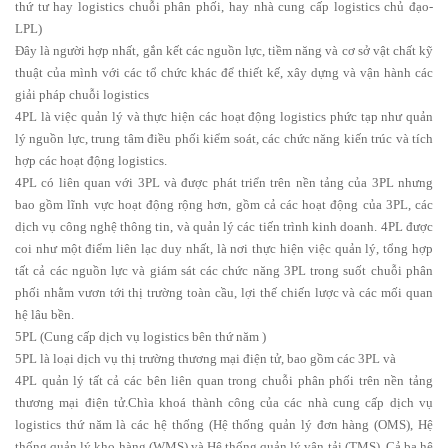
thứ tư hay logistics chuỗi phân phối, hay nhà cung cấp logistics chủ đạo-
LPL)
Đây là người hợp nhất, gắn kết các nguồn lực, tiềm năng và cơ sở vật chất kỹ
thuật của mình với các tổ chức khác để thiết kế, xây dựng và vận hành các
giải pháp chuỗi logistics
4PL là việc quản lý và thực hiện các hoạt động logistics phức tạp như quản
lý nguồn lực, trung tâm điều phối kiểm soát, các chức năng kiến trúc và tích
hợp các hoạt động logistics.
4PL có liên quan với 3PL và được phát triển trên nền tảng của 3PL nhưng
bao gồm lĩnh vực hoạt động rộng hơn, gồm cả các hoạt động của 3PL, các
dịch vụ công nghệ thông tin, và quản lý các tiến trình kinh doanh. 4PL được
coi như một điểm liên lạc duy nhất, là nơi thực hiện việc quản lý, tổng hợp
tất cả các nguồn lực và giám sát các chức năng 3PL trong suốt chuỗi phân
phối nhằm vươn tới thị trường toàn cầu, lợi thế chiến lược và các mối quan
hệ lâu bền.
5PL (Cung cấp dịch vụ logistics bên thứ năm )
5PL là loại dịch vụ thị trường thương mại điện tử, bao gồm các 3PL và
4PL quản lý tất cả các bên liên quan trong chuỗi phân phối trên nền tảng
thương mại điện tử.Chìa khoá thành công của các nhà cung cấp dịch vụ
logistics thứ năm là các hệ thống (Hệ thống quản lý đơn hàng (OMS), Hệ
thống quản lý kho hàng (WMS) và Hệ thống quản lý vận tải (TMS). Cả ba hệ