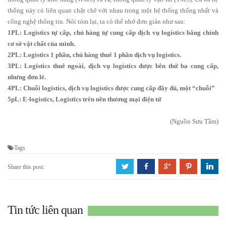
thống này có liên quan chặt chẽ với nhau trong một hệ thống thống nhất và
công nghệ thông tin. Nói tóm lại, ta có thể nhớ đơn giản như sau:
1PL: Logistics tự cấp, chủ hàng tự cung cấp dịch vụ logistics bằng chính
cơ sở vật chất của mình.
2PL: Logistics 1 phần, chủ hàng thuê 1 phần dịch vụ logistics.
3PL: Logistics thuê ngoài, dịch vụ logistics được bên thứ ba cung cấp,
nhưng đơn lẻ.
4PL: Chuỗi logistics, dịch vụ logistics được cung cấp đầy đủ, một “chuỗi”
5pL: E-logistics, Logistics trên nền thương mại điện tử
(Nguồn Sưu Tầm)
Tags
a
b
c
d
j
Share this post:
Tin tức liên quan