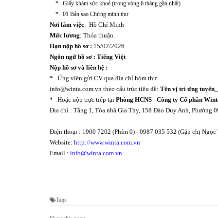
* Giấy khám sức khoẻ (trong vòng 6 tháng gần nhất)
* 01 Bản sao Chứng minh thư
Nơi làm việc
: Hồ Chí Minh
Mức lương
: Thỏa thuận.
Hạn nộp hồ sơ :
15/02/2026
Ngôn ngữ hồ sơ :
Tiếng Việt
Nộp hồ sơ và liên hệ :
* Ứng viên gửi CV qua địa chỉ hòm thư
info@winta.com.vn
theo cấu trúc tiêu đề:
Tên vị trí ứng tuyển
* Hoặc nộp trực tiếp tại
Phòng HCNS -
Công ty Cổ phần Wint
Địa chỉ : Tầng 1, Tòa nhà Gia Thy, 158 Đào Duy Anh, Phường 
Điện thoại : 1900 7202 (Phím 0) - 0987 035 532 (Gặp chị Ngọc
Website:
http://www.winta.com.vn
Email :
info@winta.com.vn
Tags