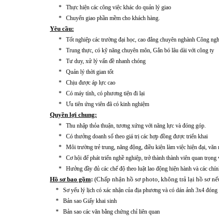
* Thực hiện các công việc khác do quản lý giao
* Chuyển giao phần mềm cho khách hàng.
Yêu cầu:
* Tốt nghiệp các trường đại học, cao đẳng chuyên nghành Công ngh
* Trung thực, có kỹ năng chuyên môn, Gắn bó lâu dài với công ty
* Tư duy, xử lý vấn đề nhanh chóng
* Quản lý thời gian tốt
* Chịu được áp lực cao
* Có máy tính, có phương tiện đi lại
* Ưu tiên ứng viên đã có kinh nghiệm
Quyền lợi chung:
* Thu nhập thỏa thuận, tương xứng với năng lực và đóng góp.
* Có thưởng doanh số theo giá trị các hợp đồng được triển khai
* Môi trường trẻ trung, năng động, điều kiện làm việc hiện đại, văn
* Cơ hội để phát triển nghề nghiệp, trở thành thành viên quan trọng v
* Hưởng đầy đủ các chế độ theo luật lao động hiện hành và các chính
Hồ sơ bao gồm
:
(Chấp nhận hồ sơ photo, không trả lại hồ sơ n
* Sơ yếu lý lịch có xác nhận của địa phương và có dán ảnh 3x4 đóng d
* Bản sao Giấy khai sinh
* Bản sao các văn bằng chứng chỉ liên quan