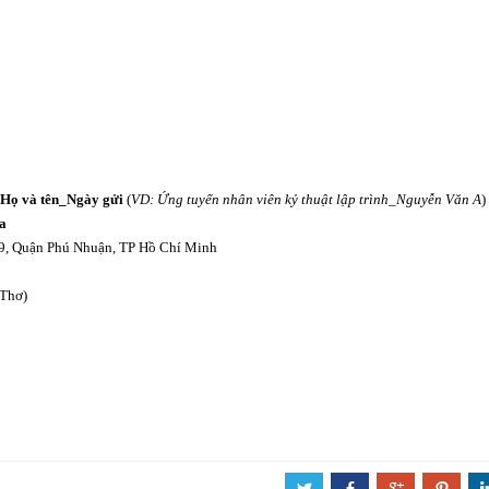
_Họ và tên_Ngày gửi
(
VD: Ứng tuyển nhân viên kỷ thuật lập trình_Nguyễn Văn A
)
a
09, Quận Phú Nhuận, TP Hồ Chí Minh
 Thơ)