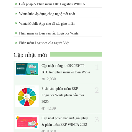
Giải pháp & Phần mềm ERP Logistics WINTA
Winta luôn áp dụng công nghệ mới nhất
Winta Mobile App cho tài xế, giao nhận
Phần mềm kế toán vận tải, Logistics Winta
Phần mềm Logistics của người Việt
Cập nhật mới
1
Cập nhật thông tư 99/2025/TT-
BTC trên phần mềm kế toán Winta
2,030
2
Phát hành phần mềm ERP
Logistics Winta phiên bản mới
2025
4,139
3
Cập nhật phiên bản mới giải pháp
& phần mềm ERP WINTA 2022
8,618