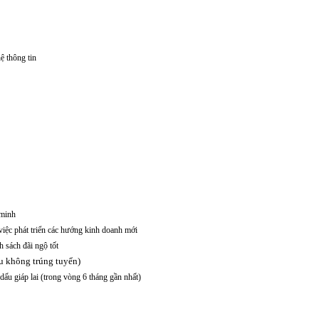
ệ thông tin
 minh
iệc phát triển các hướng kinh doanh mới
 sách đãi ngộ tốt
ếu không trúng tuyển)
ấu giáp lai (trong vòng 6 tháng gần nhất)