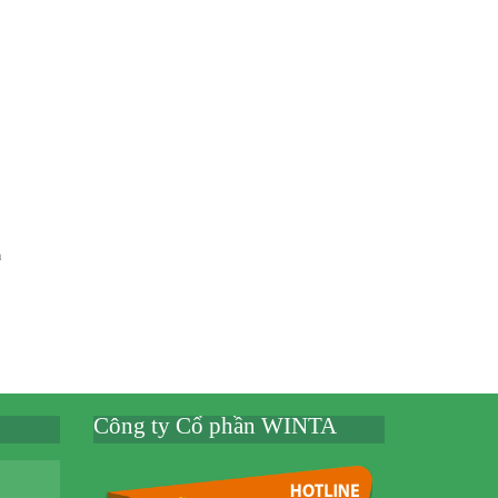
à
Công ty Cổ phần WINTA