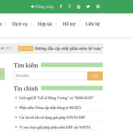
Đăng nhập
m
Dịch vụ
Hợp tác
Hỗ trợ
Liên hệ
1875
Hướng dẫn cập nhật phần mềm kế toán Winta theo chuẩn T
KẾ TOÁN
Tìm kiếm
Tin chính
Lịch nghỉ lễ “Giỗ tổ Hùng Vương” và “30/04-01/05”
Phần mềm Winta cập nhật thông tư 99/2025
Các lợi ích khi sử dụng giải pháp WINTA ERP
Vì sao chọn giải pháp phần mềm ERP của WINTA