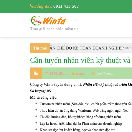
Tổng đài:
0911 413 507
Trao giải pháp nhận niềm tin
/2025/TT-BTC HƯỚNG DẪN CHẾ ĐỘ KẾ TOÁN DOANH NGHIỆP
Tin mới
3612
Cần tuyển nhân viên kỷ thuật và
nhất
12/01/2026
admin
1697 Views
Công ty Winta tuyển dụng vị trí:
Nhân viên kỷ thuật và triển 
Số lượng
:
05
Mô tả công việc:
* Customize phần mềm (Sửa đổi, hiệu chỉnh phần mềm theo yêu cầu
* Thực hiện dự án ứng dụng Winform, Web bằng ngôn ngữ .Net
* Cài đặt, hướng dẫn, hỗ trợ khách hàng sử dụng phần mềm.
* Lập kế hoạch triển khai dự án Phần mềm của doanh nghiệp
* Khảo sát đặc thù khách hàng, đọc và phân tích đặc thù.