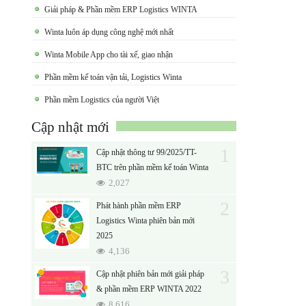
Giải pháp & Phần mềm ERP Logistics WINTA
Winta luôn áp dụng công nghệ mới nhất
Winta Mobile App cho tài xế, giao nhận
Phần mềm kế toán vận tải, Logistics Winta
Phần mềm Logistics của người Việt
Cập nhật mới
1
Cập nhật thông tư 99/2025/TT-
BTC trên phần mềm kế toán Winta
2,027
2
Phát hành phần mềm ERP
Logistics Winta phiên bản mới
2025
4,136
3
Cập nhật phiên bản mới giải pháp
& phần mềm ERP WINTA 2022
8,616