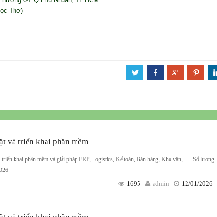
 Phường 04, Q.Phú Nhuận, TP.HCM
gọc Thơ)
a
b
c
d
ật và triển khai phần mềm
à triển khai phần mềm và giải pháp ERP, Logistics, Kế toán, Bán hàng, Kho vận, ......Số lượng
2026
1695
admin
12/01/2026
ật và triển khai phần mềm