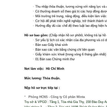
·
Thu nhập thỏa thuận, tương xứng với năng lực và 
·
Có thưởng doanh số theo giá trị các hợp đồng được
·
Môi trường trẻ trung, năng động, điều kiện làm việc
·
Cơ hội để phát triển nghề nghiệp, trở thành thành 
·
Hưởng đầy đủ các chế độ theo luật lao động hiện h
Hồ sơ bao gồm:
(Chấp nhận hồ sơ phôtô, không trả lại hồ
·
Sơ yếu lý lịch có xác nhận của địa phương và có dá
·
Bản sao Giấy khai sinh
·
Bản sao các văn bằng chứng chỉ liên quan
·
Giấy khám sức khoẻ (trong vòng 6 tháng gần nhất)
·
01 Bản sao Chứng minh thư
Nơi làm việc: Hồ Chí Minh
Mức lương: Thỏa thuận.
Nộp hồ sơ trực tiếp tại :
*
Phòng HCNS -
Công ty Cổ phần Winta
Trụ sở & VPGD : Tầng 1, Tòa nhà Gia Thy, 158 Đào Duy