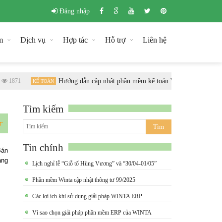
Đăng nhập
m
Dịch vụ
Hợp tác
Hỗ trợ
Liên hệ
1871
Hướng dẫn cập nhật phần mềm kế toán Winta theo chuẩn T
KẾ TOÁN
Tìm kiếm
Tin chính
Bán
ạng
Lịch nghỉ lễ “Giỗ tổ Hùng Vương” và “30/04-01/05”
Phần mềm Winta cập nhật thông tư 99/2025
Các lợi ích khi sử dụng giải pháp WINTA ERP
Vì sao chọn giải pháp phần mềm ERP của WINTA