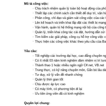
Mô tả công việc:
·
Chịu trách nhiệm quản lý toàn bộ hoạt động của ph
·
Thiết lập các chính sách cần thiết để duy trì, vận
·
Phân công, chỉ đạo và giám sát công việc của các 
·
Lên kế hoạch và triển khai lắp đặt các thiết bị mạ
·
Vận hành, quản trị hệ thống mạng nội bộ của công 
·
Quản lý, triển khai công tác cài đặt, hướng dẫn s
·
Tìm kiếm các giải pháp, công cụ hỗ trợ công việc c
·
Thực hiện các công việc khác theo yêu cầu của B
Yêu cầu:
·
Tốt nghiệp các trường đại học, cao đẳng chuyên n
·
Có ít nhất 03 năm kinh nghiệm đảm nhiệm vị trí t
·
Thành thao 1 hoặc nhiều ngôn ngữ C#.net, VB.net
·
Trung thực, có kỹ năng chuyên môn, Gắn bó lâu dà
·
Tư duy, xử lý vấn đề nhanh chóng
·
Quản lý thời gian tốt
·
Chịu được áp lực cao
·
Có máy tính, có phương tiện đi lại
·
Ưu tiên ứng viên đã có kinh nghiệm
Quyền lợi chung: