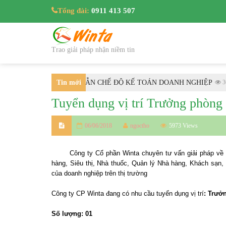
Tổng đài:
0911 413 507
Trao giải pháp nhận niềm tin
/2025/TT-BTC HƯỚNG DẪN CHẾ ĐỘ KẾ TOÁN DOANH NGHIỆP
Tin mới
3607
Tuyển dụng vị trí Trưởng phòng 
nhất
06/06/2018
ngoctho
5973 Views
Công ty Cổ phần Winta chuyên tư vấn giải pháp về
hàng, Siêu thị, Nhà thuốc, Quản lý Nhà hàng, Khách sạn
của doanh nghiệp trên thị trường
Công ty CP Winta đang có nhu cầu tuyển dụng vị trí
: Trưở
Số lượng: 01