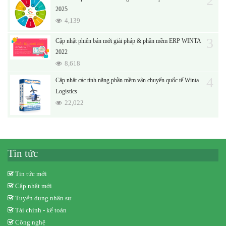
2
2025
4,139
3
Cập nhật phiên bản mới giải pháp & phần mềm ERP WINTA
2022
8,618
4
Cập nhật các tính năng phần mềm vận chuyển quốc tế Winta
Logistics
22,022
Tin tức
Tin tức mới
Cập nhật mới
Tuyển dụng nhân sự
Tài chính - kế toán
Công nghệ