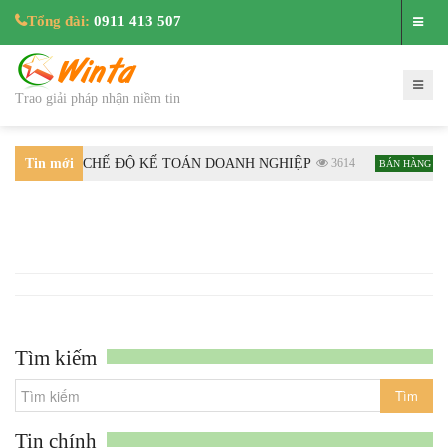
Tổng đài:
0911 413 507
Trao giải pháp nhận niềm tin
 HƯỚNG DẪN CHẾ ĐỘ KẾ TOÁN DOANH NGHIỆP
Tin mới
3614
H
BÁN HÀNG
nhất
Tìm kiếm
Tin chính