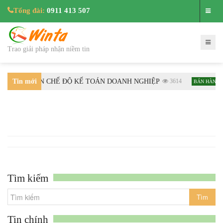
Tổng đài:
0911 413 507
Trao giải pháp nhận niềm tin
C HƯỚNG DẪN CHẾ ĐỘ KẾ TOÁN DOANH NGHIỆP
Tin mới
3614
BÁN HÀNG
nhất
Tìm kiếm
Tin chính