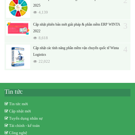
2
2025
4,139
3
Cập nhật phiên bản mới giải pháp & phần mềm ERP WINTA
2022
8,618
4
Cập nhật các tính năng phần mềm vận chuyển quốc tế Winta
Logistics
22,022
Tin tức
Tin tức mới
Cập nhật mới
Tuyển dụng nhân sự
Tài chính - kế toán
Công nghệ