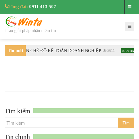
Tổng đài:
0911 413 507
Trao giải pháp nhận niềm tin
TC HƯỚNG DẪN CHẾ ĐỘ KẾ TOÁN DOANH NGHIỆP
Tin mới
3611
BÁN HÀNG
nhất
Tìm kiếm
Tin chính