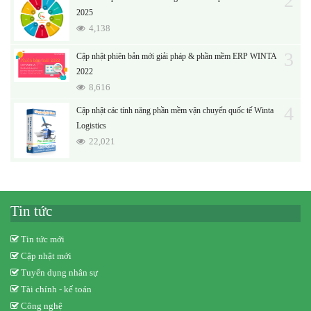
2
2025
4,138
3
Cập nhật phiên bản mới giải pháp & phần mềm ERP WINTA
2022
8,616
4
Cập nhật các tính năng phần mềm vận chuyển quốc tế Winta
Logistics
22,021
Tin tức
Tin tức mới
Cập nhật mới
Tuyển dụng nhân sự
Tài chính - kế toán
Công nghệ