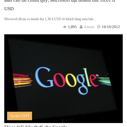
Báo cáo tài chính quý, Microsoft đạt doanh thu 16,01 tỉ
USD
Microsoft đã tạo ra doanh thu 1,36 tỉ USD từ khách hàng mua bản ...
1,895
Admin
19/10/2012
Tin tức CNTT