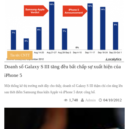
Tin tức CNTT
Doanh số Galaxy S III tăng đều bất chấp sự xuất hiện của
iPhone 5
Một thống kê thị trường mới đây cho thấy, doanh số Galaxy S III thậm chí còn tăng lên
sau thời điểm Samsung thua kiện Apple và iPhone 5 được công bố.
1,748
Admin
04/10/2012