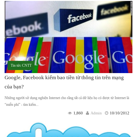
Tin tức CNTT
Google, Facebook kiếm bao tiền từ thông tin trên mạng
của bạn?
Những người sử dụng nghiện Internet cho rằng tất cả dữ liệu họ có được từ Internet là
“miễn phí” - tìm kiếm...
1,860
Admin
10/10/2012