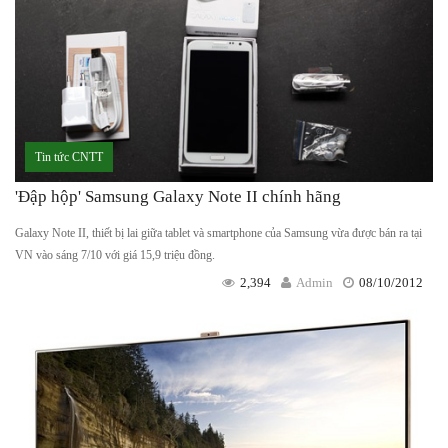
Tin tức CNTT
'Đập hộp' Samsung Galaxy Note II chính hãng
Galaxy Note II, thiết bị lai giữa tablet và smartphone của Samsung vừa được bán ra tại
VN vào sáng 7/10 với giá 15,9 triệu đồng.
2,394
Admin
08/10/2012