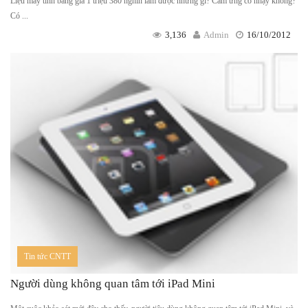
Liệu máy tính bảng giá 1 triệu 380 nghìn làm được những gì? Cảm ứng có nhạy không?
Có ...
3,136
Admin
16/10/2012
Tin tức CNTT
Người dùng không quan tâm tới iPad Mini