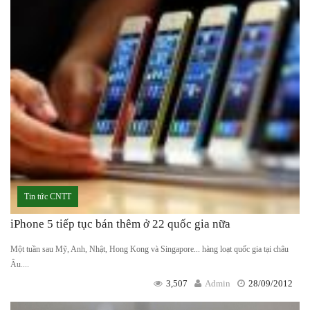
Tin tức CNTT
iPhone 5 tiếp tục bán thêm ở 22 quốc gia nữa
Một tuần sau Mỹ, Anh, Nhật, Hong Kong và Singapore... hàng loạt quốc gia tại châu
Âu....
3,507
Admin
28/09/2012