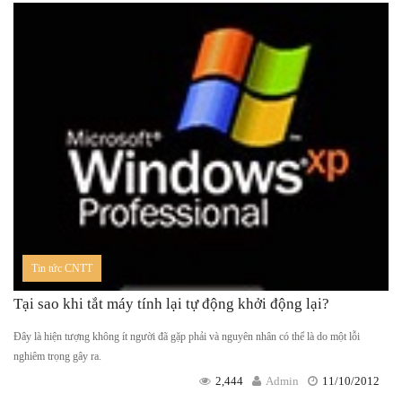
Tin tức CNTT
Tại sao khi tắt máy tính lại tự động khởi động lại?
Đây là hiện tượng không ít người đã gặp phải và nguyên nhân có thể là do một lỗi
nghiêm trọng gây ra.
2,444
Admin
11/10/2012