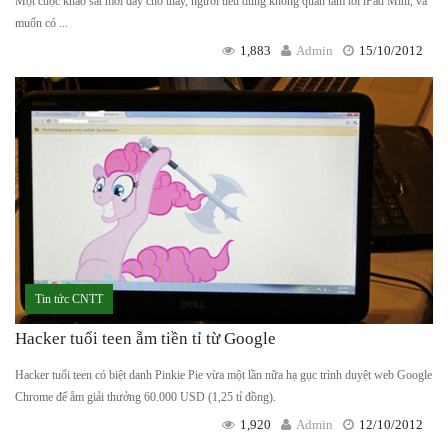
Một cuộc khảo sát mới đây cho thấy, người tiêu dùng không quan tâm tới iPad Mini, và
muốn có ...
1,883
Admin
15/10/2012
Tin tức CNTT
Hacker tuổi teen ẵm tiền tỉ từ Google
Hacker tuổi teen có biệt danh Pinkie Pie vừa một lần nữa hạ gục trình duyệt web Google
Chrome để ẵm giải thưởng 60.000 USD (1,25 tỉ đồng).
1,920
Admin
12/10/2012