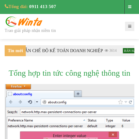
Tổng đài:
0911 413 507
Trao giải pháp nhận niềm tin
ƯỚNG DẪN CHẾ ĐỘ KẾ TOÁN DOANH NGHIỆP
Tin mới
3614
Hướn
BÁN HÀNG
nhất
Tổng hợp tin tức công nghệ thông tin