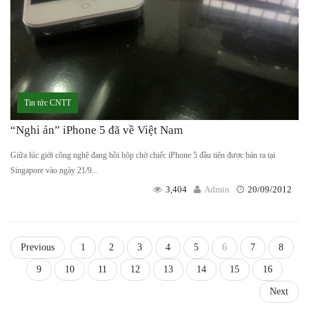
Tin tức CNTT
“Nghi án” iPhone 5 đã về Việt Nam
Giữa lúc giới công nghệ đang hồi hộp chờ chiếc iPhone 5 đầu tiên được bán ra tại
Singapore vào ngày 21/9...
3,404
Admin
20/09/2012
Previous
1
2
3
4
5
6
7
8
9
10
11
12
13
14
15
16
Next