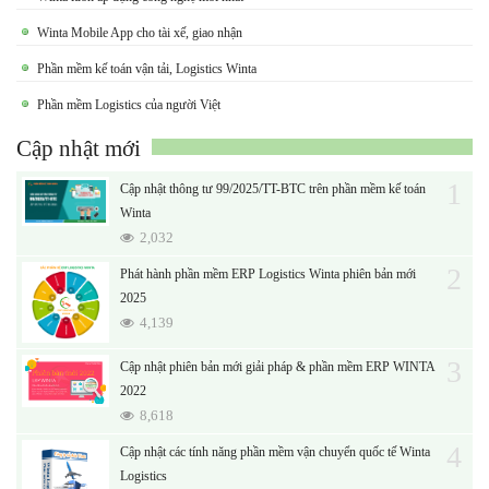
Winta Mobile App cho tài xế, giao nhận
Phần mềm kế toán vận tải, Logistics Winta
Phần mềm Logistics của người Việt
Cập nhật mới
1
Cập nhật thông tư 99/2025/TT-BTC trên phần mềm kế toán
Winta
2,032
2
Phát hành phần mềm ERP Logistics Winta phiên bản mới
2025
4,139
3
Cập nhật phiên bản mới giải pháp & phần mềm ERP WINTA
2022
8,618
4
Cập nhật các tính năng phần mềm vận chuyển quốc tế Winta
Logistics