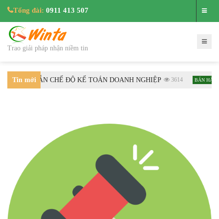
Tổng đài:
0911 413 507
Trao giải pháp nhận niềm tin
HƯỚNG DẪN CHẾ ĐỘ KẾ TOÁN DOANH NGHIỆP
Tin mới
3614
Hướ
BÁN HÀNG
nhất