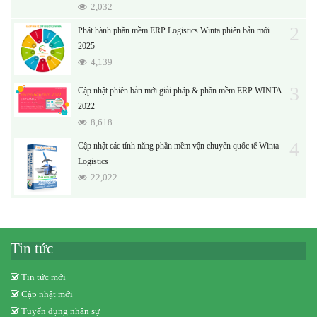
2,032
2
Phát hành phần mềm ERP Logistics Winta phiên bản mới
2025
4,139
3
Cập nhật phiên bản mới giải pháp & phần mềm ERP WINTA
2022
8,618
4
Cập nhật các tính năng phần mềm vận chuyển quốc tế Winta
Logistics
22,022
Tin tức
Tin tức mới
Cập nhật mới
Tuyển dụng nhân sự