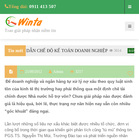
Tổng đài:
0911 413 507
Trao giải pháp nhận niềm tin
BTC HƯỚNG DẪN CHẾ ĐỘ KẾ TOÁN DOANH NGHIỆP
Tin mới
3614
BÁN HÀN
nhất
21/09/2012
Admin
3217
Để doanh nghiệp và ngân hàng tự xử lý nợ xấu theo quy luật sinh
tồn của kinh tế thị trường hay phải thông qua một định chế tài
chính được Nhà nước hỗ trợ vốn? Chưa giải pháp nào được đánh
giá là hiệu quả, bởi lẽ, thực trạng nợ nần hiện nay vẫn còn nhiều
“góc khuất” đáng ngại.
Lần lượt những số liệu nợ xấu khác biệt được nhiều tổ chức, đơn vị
công bố trong thời gian qua khiến giới phân tích cũng “tù mù” thông tin.
PGS.TS. Nguyễn Thị Mùi, Trường Đào tạo và phát triển nguồn nhân