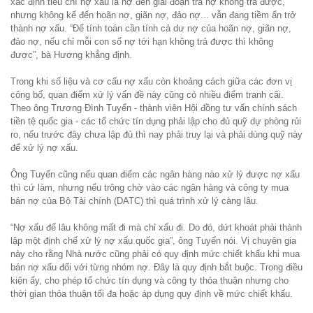
xác định tiêu chí nợ xấu là nợ đến giai đoạn trả nợ không trả được,
nhưng không kể đến hoãn nợ, giãn nợ, đảo nợ... vẫn đang tiềm ẩn trở
thành nợ xấu. “Để tính toán cần tính cả dư nợ của hoãn nợ, giãn nợ,
đảo nợ, nếu chỉ mỗi con số nợ tới hạn không trả được thì không
được”, bà Hương khẳng định.
Trong khi số liệu và cơ cấu nợ xấu còn khoảng cách giữa các đơn vị
công bố, quan điểm xử lý vấn đề này cũng có nhiều điểm tranh cãi.
Theo ông Trương Đình Tuyển - thành viên Hội đồng tư vấn chính sách
tiền tệ quốc gia - các tổ chức tín dụng phải lập cho đủ quỹ dự phòng rủi
ro, nếu trước đây chưa lập đủ thì nay phải truy lại và phải dùng quỹ này
để xử lý nợ xấu.
Ông Tuyển cũng nếu quan điểm các ngân hàng nào xử lý được nợ xấu
thì cứ làm, nhưng nếu trông chờ vào các ngân hàng và công ty mua
bán nợ của Bộ Tài chính (DATC) thì quá trình xử lý càng lâu.
“Nợ xấu để lâu không mất đi mà chỉ xấu đi. Do đó, dứt khoát phải thành
lập một định chế xử lý nợ xấu quốc gia”, ông Tuyển nói. Vị chuyên gia
này cho rằng Nhà nước cũng phải có quy định mức chiết khấu khi mua
bán nợ xấu đối với từng nhóm nợ. Đây là quy định bắt buộc. Trong điều
kiện ấy, cho phép tổ chức tín dụng và công ty thỏa thuận nhưng cho
thời gian thỏa thuận tối đa hoặc áp dụng quy định về mức chiết khấu.