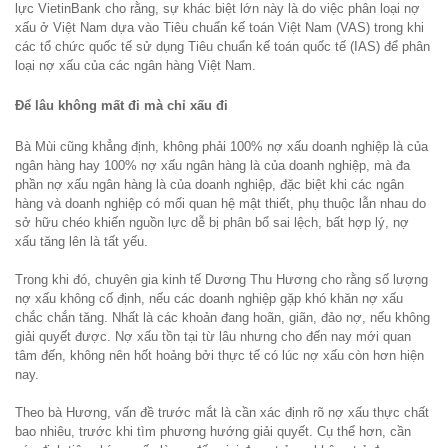
lực VietinBank cho rằng, sự khác biệt lớn này là do việc phân loại nợ
xấu ở Việt Nam dựa vào Tiêu chuẩn kế toán Việt Nam (VAS) trong khi
các tổ chức quốc tế sử dụng Tiêu chuẩn kế toán quốc tế (IAS) để phân
loại nợ xấu của các ngân hàng Việt Nam.
Để lâu không mất đi mà chỉ xấu đi
Bà Mùi cũng khẳng định, không phải 100% nợ xấu doanh nghiệp là của
ngân hàng hay 100% nợ xấu ngân hàng là của doanh nghiệp, mà đa
phần nợ xấu ngân hàng là của doanh nghiệp, đặc biệt khi các ngân
hàng và doanh nghiệp có mối quan hệ mật thiết, phụ thuộc lẫn nhau do
sở hữu chéo khiến nguồn lực dễ bị phân bổ sai lệch, bất hợp lý, nợ
xấu tăng lên là tất yếu.
Trong khi đó, chuyên gia kinh tế Dương Thu Hương cho rằng số lượng
nợ xấu không cố định, nếu các doanh nghiệp gặp khó khăn nợ xấu
chắc chắn tăng. Nhất là các khoản đang hoãn, giãn, đảo nợ, nếu không
giải quyết được. Nợ xấu tồn tại từ lâu nhưng cho đến nay mới quan
tâm đến, không nên hốt hoảng bởi thực tế có lúc nợ xấu còn hơn hiện
nay.
Theo bà Hương, vấn đề trước mắt là cần xác định rõ nợ xấu thực chất
bao nhiêu, trước khi tìm phương hướng giải quyết. Cụ thể hơn, cần