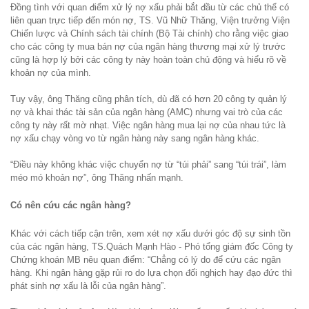
Đồng tình với quan điểm xử lý nợ xấu phải bắt đầu từ các chủ thể có
liên quan trực tiếp đến món nợ, TS. Vũ Nhữ Thăng, Viện trưởng Viện
Chiến lược và Chính sách tài chính (Bộ Tài chính) cho rằng việc giao
cho các công ty mua bán nợ của ngân hàng thương mại xử lý trước
cũng là hợp lý bởi các công ty này hoàn toàn chủ động và hiểu rõ về
khoản nợ của mình.
Tuy vậy, ông Thăng cũng phân tích, dù đã có hơn 20 công ty quản lý
nợ và khai thác tài sản của ngân hàng (AMC) nhưng vai trò của các
công ty này rất mờ nhạt. Việc ngân hàng mua lại nợ của nhau tức là
nợ xấu chạy vòng vo từ ngân hàng này sang ngân hàng khác.
“Điều này không khác việc chuyển nợ từ “túi phải” sang “túi trái”, làm
méo mó khoản nợ”, ông Thăng nhấn mạnh.
Có nên cứu các ngân hàng?
Khác với cách tiếp cận trên, xem xét nợ xấu dưới góc độ sự sinh tồn
của các ngân hàng, TS.Quách Mạnh Hào - Phó tổng giám đốc Công ty
Chứng khoán MB nêu quan điểm: “Chẳng có lý do để cứu các ngân
hàng. Khi ngân hàng gặp rủi ro do lựa chọn đối nghịch hay đạo đức thì
phát sinh nợ xấu là lỗi của ngân hàng”.