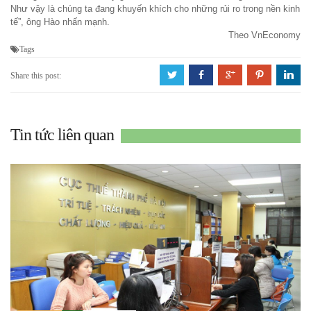
Như vậy là chúng ta đang khuyến khích cho những rủi ro trong nền kinh
tế”, ông Hào nhấn mạnh.
Theo VnEconomy
Tags
a
b
c
d
j
Share this post:
Tin tức liên quan