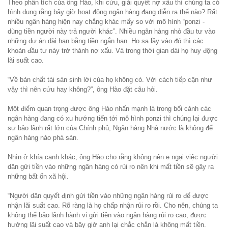
Theo phân tích của ông Hào, khi cứu, giải quyết nợ xấu thì chúng ta có
hình dung rằng bây giờ hoạt động ngân hàng đang diễn ra thế nào? Rất
nhiều ngân hàng hiện nay chẳng khác mấy so với mô hình “ponzi -
dùng tiền người này trả người khác”. Nhiều ngân hàng nhỏ đầu tư vào
những dự án dài hạn bằng tiền ngắn hạn. Họ sa lầy vào đó thì các
khoản đầu tư này trở thành nợ xấu. Và trong thời gian dài họ huy động
lãi suất cao.
“Về bản chất tài sản sinh lời của họ không có. Với cách tiếp cận như
vậy thì nên cứu hay không?”, ông Hào đặt câu hỏi.
Một điểm quan trọng được ông Hào nhấn mạnh là trong bối cảnh các
ngân hàng đang có xu hướng tiến tới mô hình ponzi thì chúng lại được
sự bảo lãnh rất lớn của Chính phủ, Ngân hàng Nhà nước là không để
ngân hàng nào phá sản.
Nhìn ở khía cạnh khác, ông Hào cho rằng không nên e ngại việc người
dân gửi tiền vào những ngân hàng có rủi ro nên khi mất tiền sẽ gây ra
những bất ổn xã hội.
“Người dân quyết định gửi tiền vào những ngân hàng rủi ro để được
nhận lãi suất cao. Rõ ràng là họ chấp nhận rủi ro rồi. Cho nên, chúng ta
không thể bảo lãnh hành vi gửi tiền vào ngân hàng rủi ro cao, được
hưởng lãi suất cao và bây giờ anh lại chắc chắn là không mất tiền.