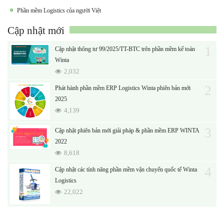
Phần mềm Logistics của người Việt
Cập nhật mới
1
Cập nhật thông tư 99/2025/TT-BTC trên phần mềm kế toán
Winta
2,032
2
Phát hành phần mềm ERP Logistics Winta phiên bản mới
2025
4,139
3
Cập nhật phiên bản mới giải pháp & phần mềm ERP WINTA
2022
8,618
4
Cập nhật các tính năng phần mềm vận chuyển quốc tế Winta
Logistics
22,022