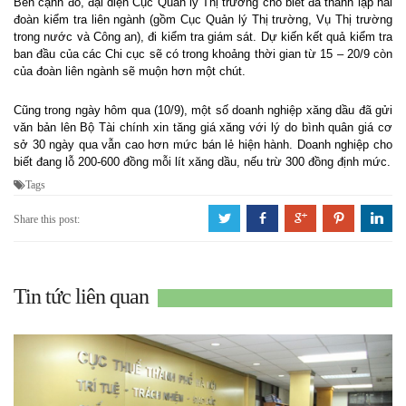
Bên cạnh đó, đại diện Cục Quản lý Thị trường cho biết đã thành lập hai
đoàn kiểm tra liên ngành (gồm Cục Quản lý Thị trường, Vụ Thị trường
trong nước và Công an), đi kiểm tra giám sát. Dự kiến kết quả kiểm tra
ban đầu của các Chi cục sẽ có trong khoảng thời gian từ 15 – 20/9 còn
của đoàn liên ngành sẽ muộn hơn một chút.
Cũng trong ngày hôm qua (10/9), một số doanh nghiệp xăng dầu đã gửi
văn bản lên Bộ Tài chính xin tăng giá xăng với lý do bình quân giá cơ
sở 30 ngày qua vẫn cao hơn mức bán lẻ hiện hành. Doanh nghiệp cho
biết đang lỗ 200-600 đồng mỗi lít xăng dầu, nếu trừ 300 đồng định mức.
Tags
a
b
c
d
j
Share this post:
Tin tức liên quan