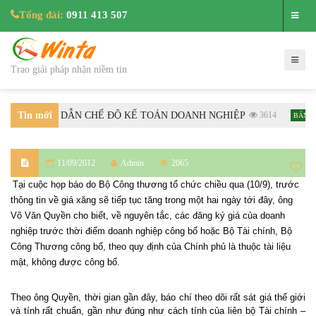
Tổng đài:
0911 413 507
Trao giải pháp nhận niềm tin
BTC HƯỚNG DẪN CHẾ ĐỘ KẾ TOÁN DOANH NGHIỆP
Tin mới
3614
BÁN HÀN
nhất
11/09/2012
Admin
2065
Tại cuộc họp báo do Bộ Công thương tổ chức chiều qua (10/9), trước
thông tin về giá xăng sẽ tiếp tục tăng trong một hai ngày tới đây, ông
Võ Văn Quyền cho biết, về nguyên tắc, các đăng ký giá của doanh
nghiệp trước thời điểm doanh nghiệp công bố hoặc Bộ Tài chính, Bộ
Công Thương công bố, theo quy định của Chính phủ là thuộc tài liệu
mật, không được công bố.
Theo ông Quyền, thời gian gần đây, báo chí theo dõi rất sát giá thế giới
và tính rất chuẩn, gần như đúng như cách tính của liên bộ Tài chính –