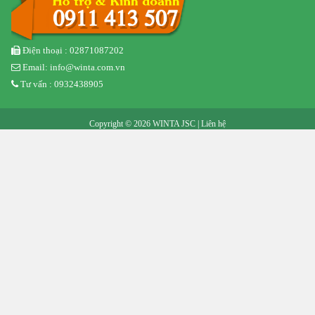
Điện thoại : 02871087202
Email: info@winta.com.vn
Tư vấn : 0932438905
Copyright © 2026 WINTA JSC |
Liên hệ