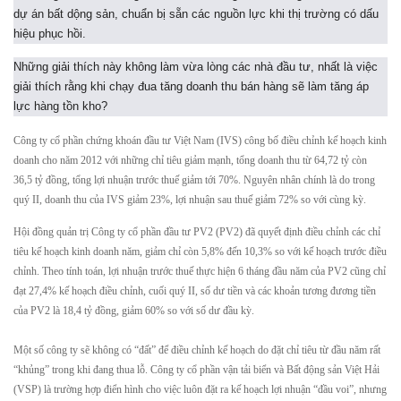
dự án bất dộng sản, chuẩn bị sẵn các nguồn lực khi thị trường có dấu
hiệu phục hồi.
Những giải thích này không làm vừa lòng các nhà đầu tư, nhất là việc
giải thích rằng khi chạy đua tăng doanh thu bán hàng sẽ làm tăng áp
lực hàng tồn kho?
Công ty cổ phần chứng khoán đầu tư Việt Nam (IVS) công bố điều chỉnh kế hoạch kinh
doanh cho năm 2012 với những chỉ tiêu giảm mạnh, tổng doanh thu từ 64,72 tỷ còn
36,5 tỷ đồng, tổng lợi nhuận trước thuế giảm tới 70%. Nguyên nhân chính là do trong
quý II, doanh thu của IVS giảm 23%, lợi nhuận sau thuế giảm 72% so với cùng kỳ.
Hội đồng quản trị Công ty cổ phần đầu tư PV2 (PV2) đã quyết định điều chỉnh các chỉ
tiêu kế hoạch kinh doanh năm, giảm chỉ còn 5,8% đến 10,3% so với kế hoạch trước điều
chỉnh. Theo tính toán, lợi nhuận trước thuế thực hiện 6 tháng đầu năm của PV2 cũng chỉ
đạt 27,4% kế hoạch điều chỉnh, cuối quý II, số dư tiền và các khoản tương đương tiền
của PV2 là 18,4 tỷ đồng, giảm 60% so với số dư đầu kỳ.
Một số công ty sẽ không có “đất” để điều chỉnh kế hoạch do đặt chỉ tiêu từ đầu năm rất
“khủng” trong khi đang thua lỗ. Công ty cổ phần vận tải biển và Bất động sản Việt Hải
(VSP) là trường hợp điển hình cho việc luôn đặt ra kế hoạch lợi nhuận “đầu voi”, nhưng