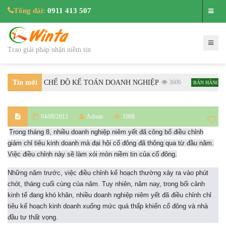
Tổng đài:
0911 413 507
Trao giải pháp nhận niềm tin
 HƯỚNG DẪN CHẾ ĐỘ KẾ TOÁN DOANH NGHIỆP
Tin mới
3606
Hư
BÁN HÀNG
nhất
04/09/2012
Admin
1988
Trong tháng 8, nhiều doanh nghiệp niêm yết đã công bố điều chỉnh
giảm chỉ tiêu kinh doanh mà đại hội cổ đông đã thông qua từ đầu năm.
Việc điều chỉnh này sẽ làm xói mòn niềm tin của cổ đông.
Những năm trước, việc điều chỉnh kế hoạch thường xảy ra vào phút
chót, tháng cuối cùng của năm. Tuy nhiên, năm nay, trong bối cảnh
kinh tế đang khó khăn, nhiều doanh nghiệp niêm yết đã điều chỉnh chỉ
tiêu kế hoạch kinh doanh xuống mức quá thấp khiến cổ đông và nhà
đầu tư thất vọng.