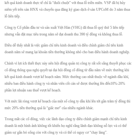
kết quả kinh doanh thực tế chỉ là “đuôi chuột” với thua lỗ triền miên. VSP đã bị hủy
niêm yết trên sàn HNX và chuyển qua đăng ký giao dịch ở sàn UPCoM do 3 năm thua
lỗ liên tiếp.
Công ty Cổ phần đầu tư và sản xuất Việt Hàn (VHG) đã thua lỗ quý thứ 5 liên tiếp
nhưng vẫn đặt mục tiêu trong năm sẽ đạt doanh thu 390 tỷ đồng và không thua lỗ.
Điều dễ thấy nhất là việc giảm chỉ tiêu kinh doanh và điều chỉnh giảm chỉ tiêu kinh
doanh năm sẽ mang lại khoản tiền thưởng không nhỏ cho ban điều hành doanh nghiệp.
Chính vì lợi ích thiết thực này nên hội đồng quản trị công ty rất sốt sắng thuyết phục các
cổ đông thông qua nghị quyết tại đại hội đồng cổ đông từ đầu năm về mức thưởng khi
kết quả kinh doanh vượt kế hoạch năm. Mức thưởng cao nhất thuộc về ngành dầu khí,
nhiều ban điều hành công ty và nhân viên cốt cán sẽ được thưởng lên đến10%-20%
phần lợi nhuận sau thuế vượt kế hoạch.
Với mức lãi ròng vượt kế hoạch của một số công ty dầu khí lên tới gần trăm tỷ đồng thì
mức 20% tiền thưởng quả là “giấc mơ” của nhiều ngành khác.
Trong mắt các cổ đông, việc các lãnh đạo công ty điều chỉnh giảm mạnh chỉ tiêu kinh
doanh là một hình ảnh không tốt khiến họ nghĩ rằng lãnh đạo không nỗ lực và có thể
giảm sự gắn bó sống còn với công ty và có thể có nguy cơ “chạy làng”.