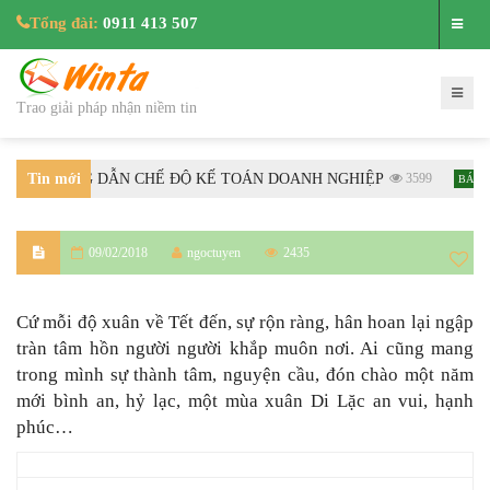
Tổng đài:
0911 413 507
Trao giải pháp nhận niềm tin
BTC HƯỚNG DẪN CHẾ ĐỘ KẾ TOÁN DOANH NGHIỆP
Tin mới
3599
BÁN HÀN
nhất
09/02/2018
ngoctuyen
2435
Cứ mỗi độ xuân về Tết đến, sự rộn ràng, hân hoan lại ngập
tràn tâm hồn người người khắp muôn nơi. Ai cũng mang
trong mình sự thành tâm, nguyện cầu, đón chào một năm
mới bình an, hỷ lạc, một mùa xuân Di Lặc an vui, hạnh
phúc…