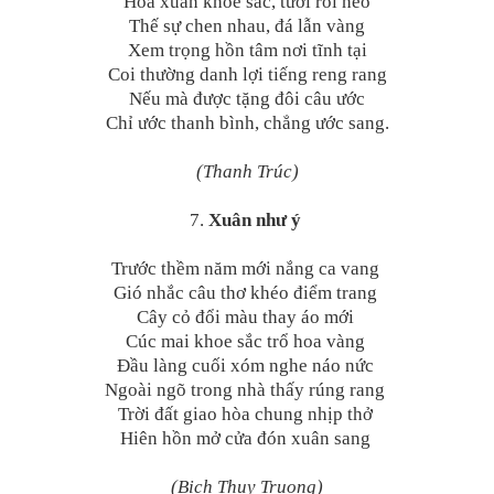
Hoa xuân khoe sắc, tươi rồi héo
Thế sự chen nhau, đá lẫn vàng
Xem trọng hồn tâm nơi tĩnh tại
Coi thường danh lợi tiếng reng rang
Nếu mà được tặng đôi câu ước
Chỉ ước thanh bình, chẳng ước sang.
(Thanh Trúc)
7.
Xuân như ý
Trước thềm năm mới nắng ca vang
Gió nhắc câu thơ khéo điểm trang
Cây cỏ đổi màu thay áo mới
Cúc mai khoe sắc trổ hoa vàng
Đầu làng cuối xóm nghe náo nức
Ngoài ngõ trong nhà thấy rúng rang
Trời đất giao hòa chung nhịp thở
Hiên hồn mở cửa đón xuân sang
(Bich Thuy Truong)