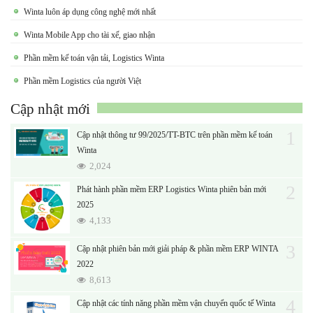
Winta luôn áp dụng công nghệ mới nhất
Winta Mobile App cho tài xế, giao nhận
Phần mềm kế toán vận tải, Logistics Winta
Phần mềm Logistics của người Việt
Cập nhật mới
1
Cập nhật thông tư 99/2025/TT-BTC trên phần mềm kế toán
Winta
2,024
2
Phát hành phần mềm ERP Logistics Winta phiên bản mới
2025
4,133
3
Cập nhật phiên bản mới giải pháp & phần mềm ERP WINTA
2022
8,613
4
Cập nhật các tính năng phần mềm vận chuyển quốc tế Winta