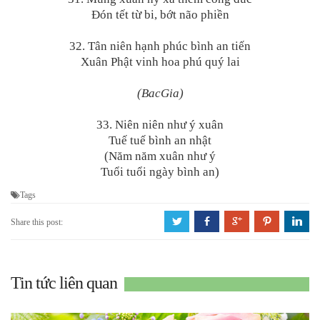
Đón tết từ bi, bớt não phiền
32. Tân niên hạnh phúc bình an tiến
Xuân Phật vinh hoa phú quý lai
(BacGia)
33. Niên niên như ý xuân
Tuế tuế bình an nhật
(Năm năm xuân như ý
Tuổi tuổi ngày bình an)
Tags
a
b
c
d
j
Share this post:
Tin tức liên quan