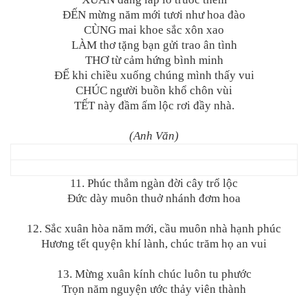
ĐẾN mừng năm mới tươi như hoa đào
CÙNG mai khoe sắc xôn xao
LÀM thơ tặng bạn gửi trao ân tình
THƠ từ cảm hứng bình minh
ĐỂ khi chiều xuống chúng mình thấy vui
CHÚC người buồn khổ chôn vùi
TẾT này đầm ấm lộc rơi đầy nhà.
(Anh Văn)
11. Phúc thắm ngàn đời cây trổ lộc
Đức dày muôn thuở nhánh đơm hoa
12. Sắc xuân hòa năm mới, cầu muôn nhà hạnh phúc
Hương tết quyện khí lành, chúc trăm họ an vui
13. Mừng xuân kính chúc luôn tu phước
Trọn năm nguyện ước thảy viên thành