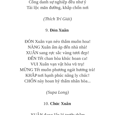
Công danh sự nghiệp đều như ý
Tài lộc mãn đường, khắp chốn nơi
(Thích Trí Giải)
9.
Đón Xuân
ĐÓN Xuân vạn nẻo thắm muôn hoa!
NÀNG Xuân ấm áp đến nhà nhà!
XUÂN sang rực sắc vàng tươi đẹp!
ĐẾN Tết chan hòa khúc hoan ca!
VUI Xuân vạn vật hòa vũ trụ!
MỪNG Tết muôn phương ngát hương trà!
KHẮP nơi hạnh phúc nâng ly chúc!
CHỐN này hoan hỷ thấm nhân hòa...
(Supa Long)
10.
Chúc Xuân
XUÂN đang lấp ló trước thềm