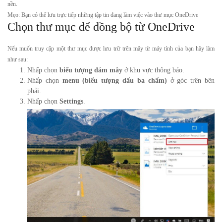
nền.
Mẹo: Bạn có thể lưu trực tiếp những tập tin đang làm việc vào thư mục OneDrive
Chọn thư mục để đồng bộ từ OneDrive
Nếu muốn truy cập một thư mục được lưu trữ trên mây từ máy tính của bạn hãy làm
như sau:
Nhấp chọn
biểu tượng đám mây
ở khu vực thông báo.
Nhấp chọn
menu (biểu tượng dấu ba chấm)
ở góc trên bên
phải.
Nhấp chọn
Settings
.