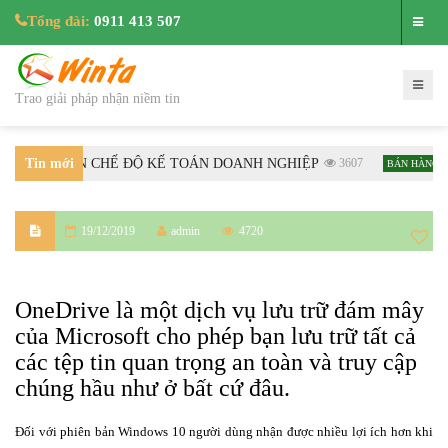
Tổng đài:
0911 413 507
Trao giải pháp nhận niềm tin
NG DẪN CHẾ ĐỘ KẾ TOÁN DOANH NGHIỆP
Tin mới
3607
Hướng d
BÁN HÀNG
nhất
19/12/2019
admin
4720
OneDrive là một dịch vụ lưu trữ đám mây
của Microsoft cho phép bạn lưu trữ tất cả
các tệp tin quan trọng an toàn và truy cập
chúng hầu như ở bất cứ đâu.
Đối với phiên bản Windows 10 người dùng nhận được nhiều lợi ích hơn khi