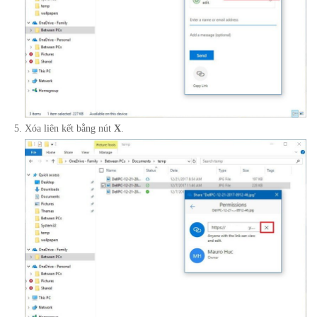
Xóa liên kết bằng nút
X
.