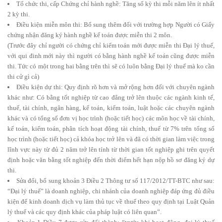
Tổ chức thi, cấp Chứng chỉ hành nghề: Tăng số kỳ thi mỗi năm lên ít nhất
2 kỳ thi.
Điều kiện miễn môn thi: Bổ sung thêm đối với trường hợp Người có Giấy
chứng nhận đăng ký hành nghề kế toán được miễn thi 2 môn.
(Trước đây chỉ người có chứng chỉ kiểm toán mới được miễn thi Đại lý thuế,
với qui đinh mới này thì người có bằng hành nghề kế toán cũng được miễn
thi. Tức có một trong hai bằng trên thì sẽ có luôn bằng Đại lý thuế mà ko cần
thi cử gì cả)
Điều kiện dự thi: Quy định rõ hơn và mở rộng hơn đối với chuyên ngành
khác như: Có bằng tốt nghiệp từ cao đẳng trở lên thuộc các ngành kinh tế,
thuế, tài chính, ngân hàng, kế toán, kiểm toán, luật hoặc các chuyên ngành
khác và có tổng số đơn vị học trình (hoặc tiết học) các môn học về tài chính,
kế toán, kiểm toán, phân tích hoạt động tài chính, thuế từ 7% trên tổng số
học trình (hoặc tiết học) cả khóa học trở lên và đã có thời gian làm việc trong
lĩnh vực này từ đủ 2 năm trở lên tính từ thời gian tốt nghiệp ghi trên quyết
định hoặc văn bằng tốt nghiệp đến thời điểm hết hạn nộp hồ sơ đăng ký dự
thi.
Sửa đổi, bổ sung khoản 3 Điều 2 Thông tư số 117/2012/TT-BTC như sau:
“Đại lý thuế” là doanh nghiệp, chi nhánh của doanh nghiệp đáp ứng đủ điều
kiện để kinh doanh dịch vụ làm thủ tục về thuế theo quy định tại Luật Quản
lý thuế và các quy định khác của pháp luật có liên quan”.