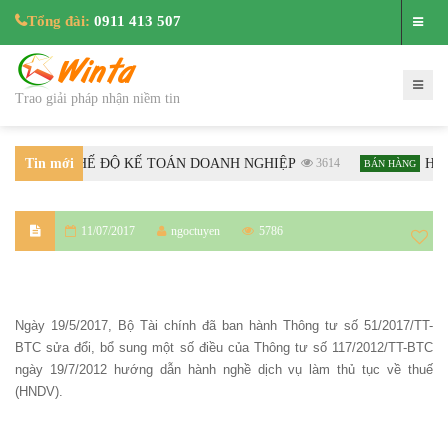
Tổng đài:
0911 413 507
Trao giải pháp nhận niềm tin
ƯỚNG DẪN CHẾ ĐỘ KẾ TOÁN DOANH NGHIỆP
Tin mới
3614
Hướng
BÁN HÀNG
nhất
11/07/2017
ngoctuyen
5786
Ngày 19/5/2017, Bộ Tài chính đã ban hành Thông tư số 51/2017/TT-
BTC sửa đổi, bổ sung một số điều của Thông tư số 117/2012/TT-BTC
ngày 19/7/2012 hướng dẫn hành nghề dịch vụ làm thủ tục về thuế
(HNDV).