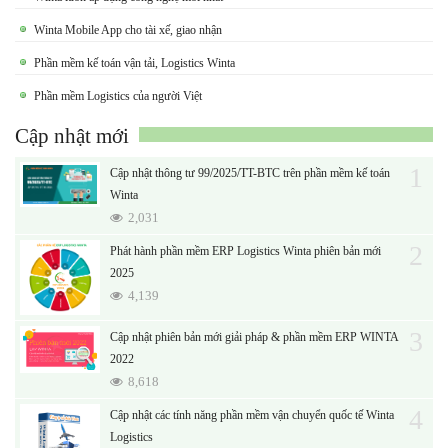
Winta Mobile App cho tài xế, giao nhận
Phần mềm kế toán vận tải, Logistics Winta
Phần mềm Logistics của người Việt
Cập nhật mới
1
Cập nhật thông tư 99/2025/TT-BTC trên phần mềm kế toán
Winta
2,031
2
Phát hành phần mềm ERP Logistics Winta phiên bản mới
2025
4,139
3
Cập nhật phiên bản mới giải pháp & phần mềm ERP WINTA
2022
8,618
4
Cập nhật các tính năng phần mềm vận chuyển quốc tế Winta
Logistics