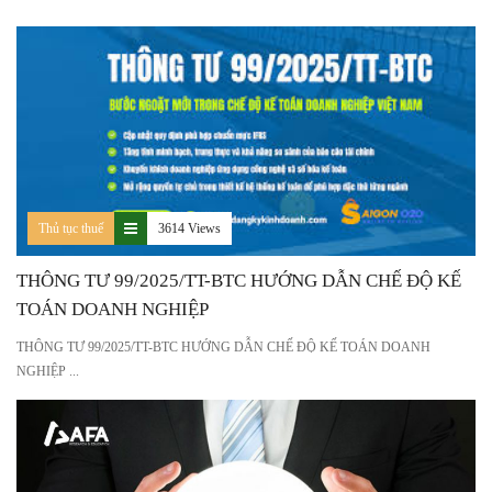
Thủ tục thuế
3614 Views
THÔNG TƯ 99/2025/TT-BTC HƯỚNG DẪN CHẾ ĐỘ KẾ
TOÁN DOANH NGHIỆP
THÔNG TƯ 99/2025/TT-BTC HƯỚNG DẪN CHẾ ĐỘ KẾ TOÁN DOANH
NGHIỆP ...