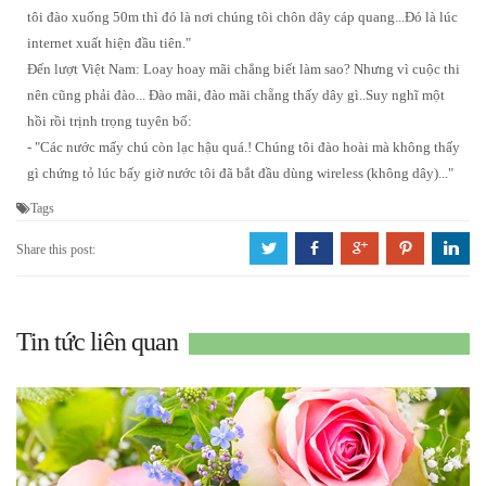
tôi đào xuống 50m thì đó là nơi chúng tôi chôn dây cáp quang...Đó là lúc
internet xuất hiện đầu tiên."
Đến lượt Việt Nam: Loay hoay mãi chẳng biết làm sao? Nhưng vì cuộc thi
nên cũng phải đào... Đào mãi, đào mãi chẵng thấy dây gì..Suy nghĩ một
hồi rồi trịnh trọng tuyên bố:
- "Các nước mấy chú còn lạc hậu quá.! Chúng tôi đào hoài mà không thấy
gì chứng tỏ lúc bấy giờ nước tôi đã bắt đầu dùng wireless (không dây)..."
Tags
a
b
c
d
j
Share this post:
Tin tức liên quan