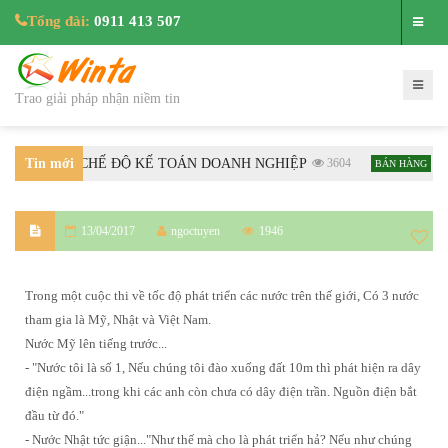
Tổng đài:
0911 413 507
Trao giải pháp nhận niềm tin
HƯỚNG DẪN CHẾ ĐỘ KẾ TOÁN DOANH NGHIỆP
Tin mới
3604
Hướ
BÁN HÀNG
nhất
13/04/2017
ngoctuyen
1946
Trong một cuộc thi về tốc độ phát triển các nước trên thế giới, Có 3 nước
tham gia là Mỹ, Nhật và Việt Nam.
Nước Mỹ lên tiếng trước...
- "Nước tôi là số 1, Nếu chúng tôi đào xuống đất 10m thì phát hiện ra dây
điện ngầm...trong khi các anh còn chưa có dây điện trần. Nguồn điện bắt
đầu từ đó."
- Nước Nhật tức giận..."Như thế mà cho là phát triển hả? Nếu như chúng