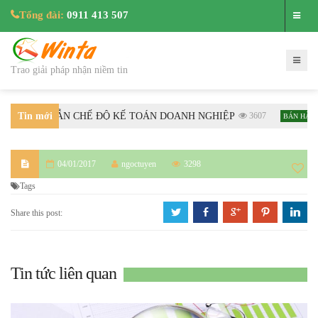
Tổng đài:
0911 413 507
Trao giải pháp nhận niềm tin
TC HƯỚNG DẪN CHẾ ĐỘ KẾ TOÁN DOANH NGHIỆP
Tin mới
3607
BÁN HÀNG
nhất
04/01/2017
ngoctuyen
3298
Tags
a
b
c
d
j
Share this post:
Tin tức liên quan