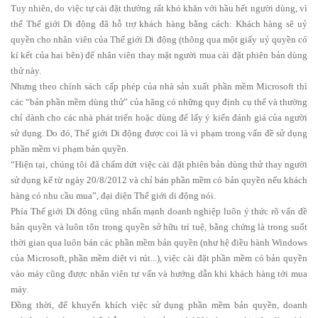
Tuy nhiên, do việc tự cài đặt thường rất khó khăn với hầu hết người dùng, vì
thế Thế giới Di động đã hỗ trợ khách hàng bằng cách: Khách hàng sẽ uỷ
quyền cho nhân viên của Thế giới Di động (thông qua một giấy uỷ quyền có
kí kết của hai bên) để nhân viên thay mặt người mua cài đặt phiên bản dùng
thử này.
Nhưng theo chính sách cấp phép của nhà sản xuất phần mềm Microsoft thì
các “bản phần mềm dùng thử” của hãng có những quy định cụ thể và thường
chỉ dành cho các nhà phát triển hoặc dùng để lấy ý kiến đánh giá của người
sử dụng. Do đó, Thế giới Di động được coi là vi phạm trong vấn đề sử dụng
phần mềm vi phạm bản quyền.
“Hiện tại, chúng tôi đã chấm dứt việc cài đặt phiên bản dùng thử thay người
sử dụng kể từ ngày 20/8/2012 và chỉ bán phần mềm có bản quyền nếu khách
hàng có nhu cầu mua”, đại diện Thế giới di động nói.
Phía Thế giới Di động cũng nhấn mạnh doanh nghiệp luôn ý thức rõ vấn đề
bản quyền và luôn tôn trọng quyền sở hữu trí tuệ, bằng chứng là trong suốt
thời gian qua luôn bán các phần mềm bản quyền (như hệ điều hành Windows
của Microsoft, phần mềm diệt vi rút...), việc cài đặt phần mềm có bản quyền
vào máy cũng được nhân viên tư vấn và hướng dẫn khi khách hàng tới mua
máy.
Đồng thời, để khuyến khích việc sử dụng phần mềm bản quyền, doanh