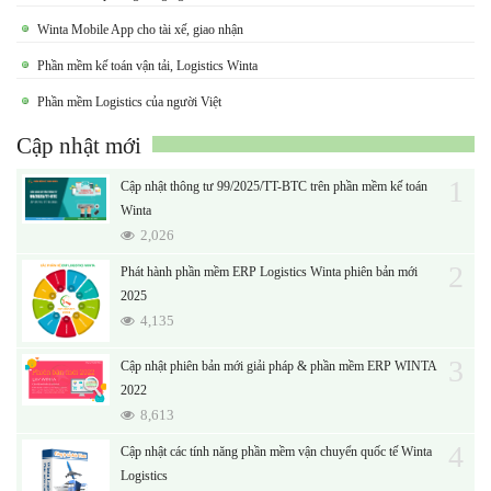
Winta Mobile App cho tài xế, giao nhận
Phần mềm kế toán vận tải, Logistics Winta
Phần mềm Logistics của người Việt
Cập nhật mới
1
Cập nhật thông tư 99/2025/TT-BTC trên phần mềm kế toán
Winta
2,026
2
Phát hành phần mềm ERP Logistics Winta phiên bản mới
2025
4,135
3
Cập nhật phiên bản mới giải pháp & phần mềm ERP WINTA
2022
8,613
4
Cập nhật các tính năng phần mềm vận chuyển quốc tế Winta
Logistics