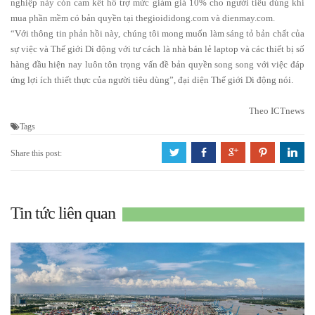
nghiệp này còn cam kết hỗ trợ mức giảm giá 10% cho người tiêu dùng khi
mua phần mềm có bản quyền tại thegioididong.com và dienmay.com.
“Với thông tin phản hồi này, chúng tôi mong muốn làm sáng tỏ bản chất của
sự việc và Thế giới Di động với tư cách là nhà bán lẻ laptop và các thiết bị số
hàng đầu hiện nay luôn tôn trọng vấn đề bản quyền song song với việc đáp
ứng lợi ích thiết thực của người tiêu dùng”, đại diện Thế giới Di động nói.
Theo ICTnews
Tags
a
b
c
d
j
Share this post:
Tin tức liên quan