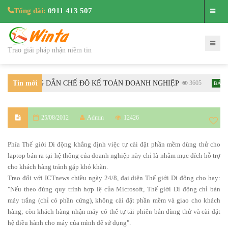
Tổng đài:
0911 413 507
Trao giải pháp nhận niềm tin
-BTC HƯỚNG DẪN CHẾ ĐỘ KẾ TOÁN DOANH NGHIỆP
Tin mới
3605
BÁN HÀ
nhất
25/08/2012
Admin
12426
Phía Thế giới Di động khẳng định việc tự cài đặt phần mềm dùng thử cho
laptop bán ra tại hệ thống của doanh nghiệp này chỉ là nhằm mục đích hỗ trợ
cho khách hàng tránh gặp khó khăn.
Trao đổi với ICTnews chiều ngày 24/8, đại diện Thế giới Di động cho hay:
"Nếu theo đúng quy trình hợp lệ của Microsoft, Thế giới Di động chỉ bán
máy trắng (chỉ có phần cứng), không cài đặt phần mềm và giao cho khách
hàng; còn khách hàng nhận máy có thể tự tải phiên bản dùng thử và cài đặt
hệ điều hành cho máy của mình để sử dụng".