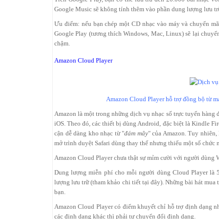
Google Music sẽ không tính thêm vào phần dung lượng lưu tr
Ưu điểm: nếu bạn chép một CD nhạc vào máy và chuyển m
Google Play (tương thích Windows, Mac, Linux) sẽ lại chuyể
chậm.
Amazon Cloud Player
Amazon Cloud Player hỗ trợ đồng bộ từ máy
Amazon là một trong những dịch vụ nhạc số trực tuyến hàng đ
iOS. Theo đó, các thiết bị dùng Android, đặc biệt là Kindle 
cận dễ dàng kho nhạc từ "
đám mây
" của Amazon. Tuy nhiên,
mở trình duyệt Safari dùng thay thế nhưng thiếu một số chức nă
Amazon Cloud Player chưa thật sự mỉm cười với người dùng 
Dung lượng miễn phí cho mỗi người dùng Cloud Player là 5
lượng lưu trữ (tham khảo chi tiết tại đây). Những bài hát mu
bạn.
Amazon Cloud Player có điểm khuyết chỉ hỗ trợ định dạng nh
các định dạng khác thì phải tự chuyển đổi định dạng.