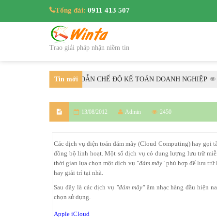
Tổng đài:
0911 413 507
Trao giải pháp nhận niềm tin
9/2025/TT-BTC HƯỚNG DẪN CHẾ ĐỘ KẾ TOÁN DOANH NGHIỆP
Tin mới
36
nhất
13/08/2012
Admin
2450
Các dịch vụ điện toán đám mây (Cloud Computing) hay gọi t
đồng bộ linh hoạt. Một số dịch vụ có dung lượng lưu trữ miễ
thời gian lựa chọn một dịch vụ "
đám mây
" phù hợp để lưu trữ
hay giải trí tại nhà.
Sau đây là các dịch vụ
"đám mây"
âm nhạc hàng đầu hiện nay
chọn sử dụng.
Apple iCloud