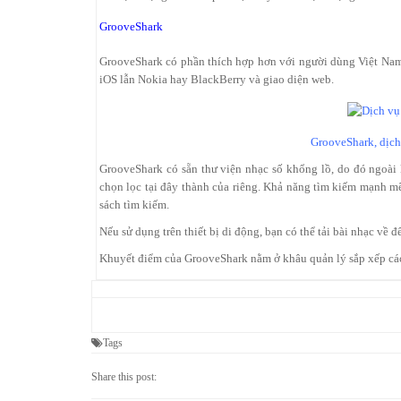
GrooveShark
GrooveShark có phần thích hợp hơn với người dùng Việt Nam 
iOS lẫn Nokia hay BlackBerry và giao diện web.
GrooveShark, dịch
GrooveShark có sẵn thư viện nhạc số khổng lồ, do đó ngoài 
chọn lọc tại đây thành của riêng. Khả năng tìm kiếm mạnh mẽ,
sách tìm kiếm.
Nếu sử dụng trên thiết bị di động, bạn có thể tải bài nhạc về đ
Khuyết điểm của GrooveShark nằm ở khâu quản lý sắp xếp các t
Tags
Share this post: