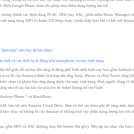
ữ. Hiện Google Music chưa cho phép mua thêm dung lượng lưu trữ.
ã chúng thành các định dạng FLAC, OGG hay AAC, phần mềm Music Manager c
n mã sang dạng MP3 ở chuẩn 320 Kbps hoặc chuẩn thấp hơn khi có kết nối Intern
 tính và các thiết bị di động như smartphone và máy tính bảng.
ầu thế giới, hỗ trợ hai nền tảng di động phổ biến nhất hiện nay bao gồm Android 
Fire (con đẻ của Amazon) được tích hợp sẵn ứng dụng. iPhone và iPod Touch cũng ti
 hiện chưa có phiên bản ứng dụng dành cho máy tính bảng iPad, người dùng có t
ng như rê các bài hát vào playlist do Safari không hỗ trợ Flash.
Windows Phone 7 và BlackBerry.
GB, lưu trữ trên Amazon Cloud Drive. Bạn có thể trả thêm phí để tăng mức du
a từ kho nhạc số khổng lồ của Amazon sẽ không tính vào phần dung lượng lưu trữ c
ạc gồm MP3 và AAC (không thay đổi bitrate file gốc). Nếu tập tin nhạc của bạn 