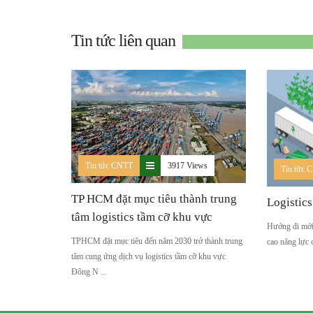
Tin tức liên quan
Tin tức CNTT
3917 Views
Tin tức 
TP HCM đặt mục tiêu thành trung
Logistic
tâm logistics tầm cỡ khu vực
Hướng đi mới 
TPHCM đặt mục tiêu đến năm 2030 trở thành trung
cao năng lực c
tâm cung ứng dịch vụ logistics tầm cỡ khu vực
Đông N ...