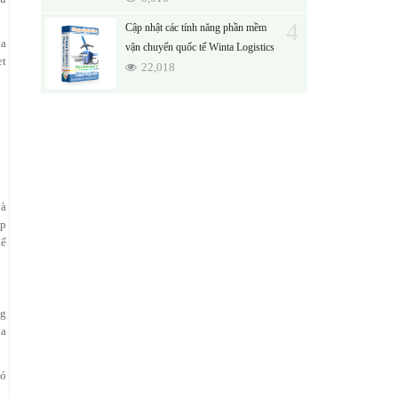
4
Cập nhật các tính năng phần mềm
ủa
vận chuyển quốc tế Winta Logistics
et
22,018
và
ếp
hể
ng
ủa
có