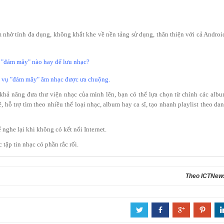
nhờ tính đa dụng, không khắt khe về nền tảng sử dụng, thân thiện với cả Androi
 vụ "đám mây" âm nhạc được ưa chuộng.
khả năng đưa thư viện nhạc của mình lên, bạn có thể lựa chọn từ chính các alb
 hỗ trợ tìm theo nhiều thể loại nhạc, album hay ca sĩ, tạo nhanh playlist theo da
ể nghe lại khi không có kết nối Internet.
ập tin nhạc có phần rắc rối.
Theo ICTNew
a
b
c
d