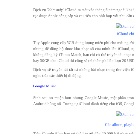
Dịch vụ
"đám mây
" iCloud ra mắt vào tháng 6 năm ngoái khi 
tục được Apple nâng cấp và cải tiến cho phù hợp với nhu cầu 
iCloud chỉ
Tuy Apple cung cấp 5GB dung lượng miễn phí cho mỗi người dùn
nhưng để đồng bộ được kho nhạc số của mình lên iCloud, 
không đăng ký iTunes Match, bạn chỉ có thể truyền tải nhạc 
hay 50GB cho iCloud thì cũng sẽ trả thêm phí lần lượt 20 U
Dịch vụ sẽ truyền tải tất cả những bài nhạc trong thư việ
nghe trên các thiết bị di động.
Google Music
Sinh sau nở muộn hơn nhưng Google Music, một phần trong 
Android bùng nổ. Tương tự iCloud dành riêng cho iOS, Google
Các album, playli
Trên
Google Play,
bạn có thể lưu trữ đến 20.000 bài nhạc v