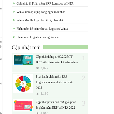
Giải pháp & Phần mềm ERP Logistics WINTA
ên
Winta luôn áp dụng công nghệ mới nhất
Winta Mobile App cho tài xế, giao nhận
Phần mềm kế toán vận tải, Logistics Winta
..
Phần mềm Logistics của người Việt
ếu
Cập nhật mới
GB
1
Cập nhật thông tư 99/2025/TT-
để
BTC trên phần mềm kế toán Winta
2,027
2
Phát hành phần mềm ERP
Logistics Winta phiên bản mới
bị
2025
4,136
3
Cập nhật phiên bản mới giải pháp
& phần mềm ERP WINTA 2022
8,616
từ