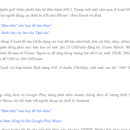
Apple giới thiệu phiên bản hệ điều hành iOS 5. Trong suốt một năm qua, iCloud li
của người dùng các thiết bị iOS như iPhone / iPod Touch và iPad.
 dành cho các fan của "Quả táo".
g iCloud để lưu trữ đa dạng các loại dữ liệu như hình ảnh, tài liệu, nhạc, phim.
người dùng phải móc hầu bao trả mức phí 25 USD/năm đăng ký iTunes Match. N
mình đã mua từ iTunes. Ngoài ra, để tăng dung lượng lưu trữ ở các mức 10GB, 20
SD, 40 USD và 100 USD/năm.
n iCloud của bạn thành định dạng AAC ở chuẩn 256-kbps, một mức cao đủ "
chất
" 
cổng dịch vụ Google Play, đang phát triển nhanh chóng theo số lượng thiết 
 Music chỉ kết thân với người dùng các thiết bị Android.
st được đồng bộ lên Google Play Music.
ới dung lượng tối đa cho mỗi file nhạc vào khoảng 250MB. Những bài nhạc mua 