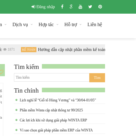
Đăng nhập
m
Dịch vụ
Hợp tác
Hỗ trợ
Liên hệ
1871
Hướng dẫn cập nhật phần mềm kế toán Winta theo chuẩn
KẾ TOÁN
Tìm kiếm
Tin chính
ng
út
Lịch nghỉ lễ “Giỗ tổ Hùng Vương” và “30/04-01/05”
ýt
Phần mềm Winta cập nhật thông tư 99/2025
ựa
Các lợi ích khi sử dụng giải pháp WINTA ERP
Vì sao chọn giải pháp phần mềm ERP của WINTA