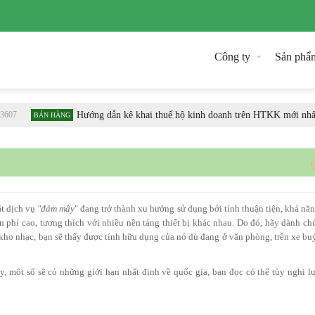
Công ty
Sản phẩ
07
Hướng dẫn kê khai thuế hộ kinh doanh trên HTKK mới nhất
BÁN HÀNG
ắt dịch vụ
"đám mây
" đang trở thành xu hướng sử dụng bởi tính thuận tiện, khả nă
n phí cao, tương thích với nhiều nền tảng thiết bị khác nhau. Do đó, hãy dành ch
 kho nhạc, bạn sẽ thấy được tính hữu dụng của nó dù đang ở văn phòng, trên xe bu
, một số sẽ có những giới hạn nhất định về quốc gia, bạn đọc có thể tùy nghi l