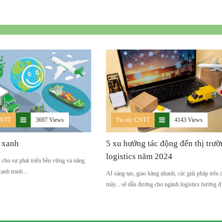
Tin tức CNTT
4143 Views
CNTT
3697 Views
5 xu hướng tác động đến thị trư
s xanh
logistics năm 2024
cho sự phát triển bền vững và nâng
ạnh tranh ...
AI sáng tạo, giao hàng nhanh, các giải pháp trên
mây... sẽ dẫn đường cho ngành logistics hướng đ 