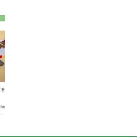
ờng
 đám
...