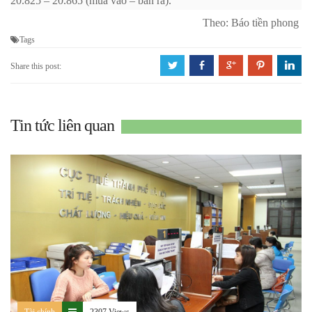
20.825 – 20.865 (mua vào – bán ra).
Theo: Báo tiền phong
Tags
a
b
c
d
j
Share this post:
Tin tức liên quan
Tài chính
2307 Views