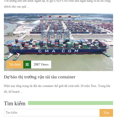
Với lượng tiền lớn được ngấm lại, tỷ giá USD/VND trên liên ngân hàng và tự do cùng
nhích nhẹ sau quã ...
Tài chính
2987 Views
Dự báo thị trường vận tải tàu container
Hiện nay tổng trọng tải đội tàu container thế giới đã vượt mốc 20 triệu Teus. Trong khi
đó, kế hoạch ...
Tìm kiếm