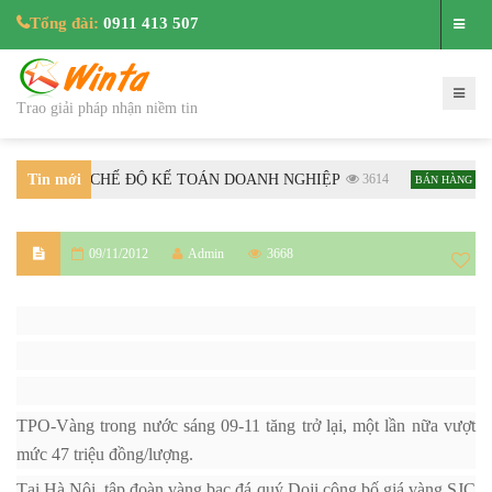
Tổng đài:
0911 413 507
Trao giải pháp nhận niềm tin
HƯỚNG DẪN CHẾ ĐỘ KẾ TOÁN DOANH NGHIỆP
Tin mới
3614
Hướ
BÁN HÀNG
nhất
09/11/2012
Admin
3668
TPO-Vàng trong nước sáng 09-11 tăng trở lại, một lần nữa vượt
mức 47 triệu đồng/lượng.
Tại Hà Nội, tập đoàn vàng bạc đá quý Doji công bố giá vàng SJC