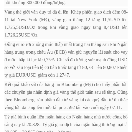
hồi khoảng 300.000 đồng/lượng.
Vàng thế giới vẫn duy trì đà đi lên. Khép phiên giao dịch đêm 08-
11 tại New York (Mỹ), vàng giao tháng 12 tăng 11,5USD lên
1.725,5USD/Oz trong khi vàng giao ngay tăng 8,4USD lên
1.726,25USD/Oz.
Đồng euro rơi xuống mức thấp nhất trong hai tháng sau khi Ngân
hàng trung ương châu Âu (ECB) vẫn giữ nguyên lãi suất cho vay
ở mức thấp kỉ lục là 0,75%. Chỉ số đo lường sức mạnh đồng USD
so với sáu loại tiền tệ cơ bản khác tăng từ 80,781 lên 80,807 khiến
tỷ giá EUR/USD giảm còn 1,2747.
Kết quả khảo sát của hãng tin Bloomberg (Mỹ) cho thấy phần lớn
các chuyên gia nhận định giá vàng thế giới tuần sau sẽ tăng. Cũng
theo Bloomberg, sản phẩm đầu tư vàng tại các quỹ đầu tư tín thác
vàng lớn đã tăng lên mức kỉ lục 2.592 tấn vào cuối ngày 07-11.
Tỷ giá bình quân liên ngân hàng do Ngân hàng nhà nước công bố
sáng nay là 20.828. Tỷ giá giao dịch của ngân hàng thương mại là