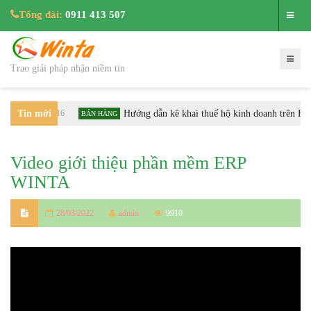
Tổng đài:
0911 413 507
Trao giải pháp nhận niềm tin
GHIỆP
Tin mới
3616
Hướng dẫn kê khai thuế hộ kinh doanh trên HTK
BÁN HÀNG
nhất
Video giới thiệu phần mềm ERP
WINTA
28/03/2022
admin
9910