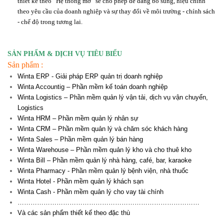
thiết kế theo “Hệ thống mở” sẽ cho phép dễ dàng bổ sung, hiệu chỉnh
theo yêu cầu của doanh nghiệp và sự thay đổi về môi trường - chính sách
- chế độ trong tương lai.
SẢN PHẨM & DỊCH VỤ TIÊU BIỂU
Sản phẩm :
Winta ERP - Giải pháp ERP quản trị doanh nghiệp
Winta Accountig – Phần mềm kế toán doanh nghiệp
Winta Logistics – Phần mềm quản lý vận tải, dịch vụ vận chuyển,
Logistics
Winta HRM – Phần mềm quản lý nhân sự
Winta CRM – Phần mềm quản lý và chăm sóc khách hàng
Winta Sales – Phần mềm quản lý bán hàng
Winta Warehouse – Phần mềm quản lý kho và cho thuê kho
Winta Bill – Phần mềm quản lý nhà hàng, café, bar, karaoke
Winta Pharmacy - Phần mềm quản lý bệnh viện, nhà thuốc
Winta Hotel - Phần mềm quản lý khách sạn
Winta Cash - Phần mềm quản lý cho vay tài chính
…………………………………………………………………………
Và các sản phẩm thiết kế theo đặc thù