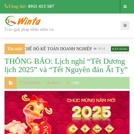
Tổng đài:
0911 413 507
Trao giải pháp nhận niềm tin
HƯỚNG DẪN CHẾ ĐỘ KẾ TOÁN DOANH NGHIỆP
Tin mới
3614
Hướ
BÁN HÀNG
THÔNG BÁO: Lịch nghỉ “Tết Dương
nhất
lịch 2025” và “Tết Nguyên đán Ất Tỵ”
24/12/2024
admin
2,691