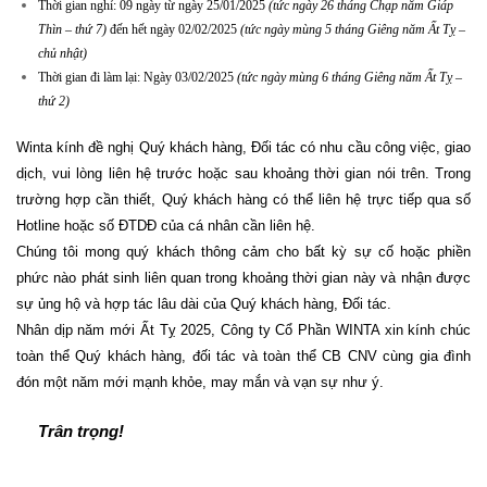
Thời gian nghỉ: 09 ngày từ ngày 25/01/2025
(tức ngày 26 tháng Chạp năm Giáp
Thìn – thứ 7)
đến hết ngày 02/02/2025
(tức ngày mùng 5 tháng Giêng năm Ất Tỵ –
chủ nhật)
Thời gian đi làm lại: Ngày 03/02/2025
(tức ngày mùng 6 tháng Giêng năm Ất Tỵ –
thứ 2)
Winta kính đề nghị Quý khách hàng, Đối tác có nhu cầu công việc, giao
dịch, vui lòng liên hệ trước hoặc sau khoảng thời gian nói trên. Trong
trường hợp cần thiết, Quý khách hàng có thể liên hệ trực tiếp qua số
Hotline hoặc số ĐTDĐ của cá nhân cần liên hệ.
Chúng tôi mong quý khách thông cảm cho bất kỳ sự cố hoặc phiền
phức nào phát sinh liên quan trong khoảng thời gian này và nhận được
sự ủng hộ và hợp tác lâu dài của Quý khách hàng, Đối tác.
Nhân dịp năm mới Ất Tỵ 2025, Công ty Cổ Phần WINTA xin kính chúc
toàn thể Quý khách hàng, đối tác và toàn thể CB CNV cùng gia đình
đón một năm mới mạnh khỏe, may mắn và vạn sự như ý.
Trân trọng!