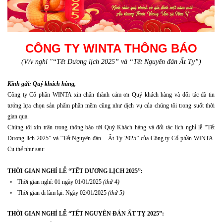
CÔNG TY WINTA THÔNG BÁO
(V/v nghỉ "“Tết Dương lịch 2025” và “Tết Nguyên đán Ất Tỵ”)
Kính gửi: Quý khách hàng,
Công ty Cổ phần WINTA xin chân thành cảm ơn Quý khách hàng và đối tác đã tin
tưởng lựa chọn sản phẩm phần mềm cũng như dịch vụ của chúng tôi trong suốt thời
gian qua.
Chúng tôi xin trân trọng thông báo tới Quý Khách hàng và đối tác lịch nghỉ lễ “Tết
Dương lịch 2025” và “Tết Nguyên đán – Ất Tỵ 2025” của Công ty Cổ phần WINTA.
Cụ thể như sau:
THỜI GIAN NGHỈ LỄ “TẾT DƯƠNG LỊCH 2025”:
Thời gian nghỉ: 01 ngày 01/01/2025
(thứ 4)
Thời gian đi làm lại: Ngày 02/01/2025
(thứ 5)
THỜI GIAN NGHỈ LỄ “TẾT NGUYÊN ĐÁN ẤT TỴ 2025”: