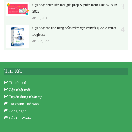
3
Cập nhật phiên bản mới giải pháp & phần mềm ERP WINTA
2022
8,618
4
Cập nhật các tính năng phần mềm vận chuyển quốc tế Winta
Logistics
22,022
Tin tức
Tin tức mới
Cập nhật mới
Tuyển dụng nhân sự
Tài chính - kế toán
Công nghệ
Bản tin Winta