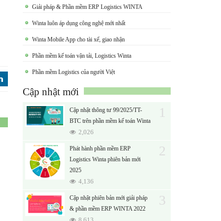
Giải pháp & Phần mềm ERP Logistics WINTA
Winta luôn áp dụng công nghệ mới nhất
Winta Mobile App cho tài xế, giao nhận
Phần mềm kế toán vận tải, Logistics Winta
Phần mềm Logistics của người Việt
j
Cập nhật mới
1
Cập nhật thông tư 99/2025/TT-
BTC trên phần mềm kế toán Winta
2,026
2
Phát hành phần mềm ERP
Logistics Winta phiên bản mới
2025
4,136
3
Cập nhật phiên bản mới giải pháp
& phần mềm ERP WINTA 2022
8,613