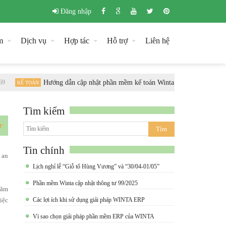
Đăng nhập
m
Dịch vụ
Hợp tác
Hỗ trợ
Liên hệ
9
Hướng dẫn cập nhật phần mềm kế toán Winta theo chuẩn Thông
KẾ TOÁN
Tìm kiếm
Tin chính
 an
Lịch nghỉ lễ “Giỗ tổ Hùng Vương” và “30/04-01/05”
Phần mềm Winta cập nhật thông tư 99/2025
hăm
iệc
Các lợi ích khi sử dụng giải pháp WINTA ERP
Vì sao chọn giải pháp phần mềm ERP của WINTA