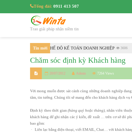
Tổng đài:
0911 413 507
Trao giải pháp nhận niềm tin
25/TT-BTC HƯỚNG DẪN CHẾ ĐỘ KẾ TOÁN DOANH NGHIỆP
Tin mới
3606
Chăm sóc định kỳ Khách hàng
nhất
20/07/2012
Admin
7264 Views
Với mong muốn được sát cánh cùng những doanh nghiệp đan
tâm, tin tưởng. Chúng tôi sẽ mang đến cho khách hàng dịch vụ
Định kỳ theo thời gian
(hàng quý hoặc tháng)
, nhân viên thu
khách hàng để ghi nhận các ý kiến, đề xuất … trên cơ sở đó p
bao gồm:
·
Liên lạc bằng điện thoại, viết EMAIL, Chat… với khách hàn