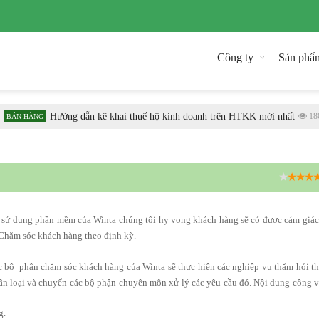
Công ty
Sản phẩ
Hướng dẫn kê khai thuế hộ kinh doanh trên HTKK mới nhất
186
BÁN HÀNG
4.1
g sử dụng phần mềm của
Winta
chúng tôi hy vọng khách hàng sẽ có được cảm giác
 Chăm sóc khách hàng theo định kỳ.
ộc bộ phận chăm sóc khách hàng của
Winta
sẽ thực hiện các nghiệp vụ thăm hỏi t
hân loại và chuyển các bộ phận chuyên môn xử lý các yêu cầu đó. Nội dung công v
g.