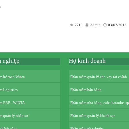
p
7713
Admin
03/07/2012
 nghiệp
Hộ kinh doanh
m kế toán Winta
Phần mềm quản lý cho vay tài chính
 Logistics
Phần mềm bán hàng
m ERP - WINTA
Phần mềm nhà hàng, cafe, karaoke, spa
 quản lý nhân sự
Phần mềm quản lý khách sạn
khách hàng
Phần mềm nhà thuốc