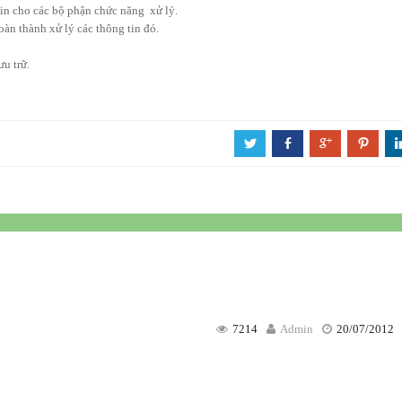
tin cho các bộ phận chức năng xử lý.
àn thành xử lý các thông tin đó.
u trữ.
a
b
c
d
7214
Admin
20/07/2012