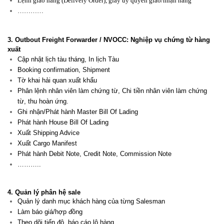
Lệnh giao hàng (Delivery Order), giấy uỷ quyền giao/nhận hàng
…………
3. Outbout Freight Forwarder / NVOCC: Nghiệp vụ chứng từ hàng
xuất
Cập nhật lịch tàu tháng, In lịch Tàu
Booking confirmation,
Shipment
Tờ khai hải quan xuất khẩu
Phân lệnh nhân viên làm chứng từ, Chi tiền nhân viên làm chứng
từ, thu hoàn ứng.
Ghi nhận/Phát hành Master Bill Of Lading
Phát hành House Bill Of Lading
Xuất Shipping Advice
Xuất Cargo Manifest
Phát hành Debit Note, Credit Note, Commission Note
………..
4. Quản lý phân hệ sale
Quản lý danh mục khách hàng của từng Salesman
Làm báo giá/hợp đồng
Theo dõi tiến độ, báo cáo lô hàng