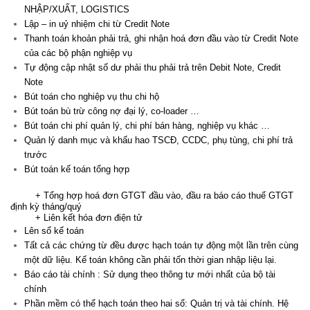
NHẬP/XUẤT, LOGISTICS
Lập – in uỷ nhiệm chi từ Credit Note
Thanh toán khoản phải trả, ghi nhận hoá đơn đầu vào từ Credit Note
của các bộ phận nghiệp vụ
Tự động cập nhật số dư phải thu phải trả trên Debit Note, Credit
Note
Bút toán cho nghiệp vụ thu chi hộ
Bút toán bù trừ công nợ đại lý, co-loader …
Bút toán chi phí quản lý, chi phí bán hàng, nghiệp vụ khác …
Quản lý danh mục và khấu hao TSCĐ, CCDC, phụ tùng, chi phí trả
trước
Bút toán kế toán tổng hợp
+ Tổng hợp hoá đơn GTGT đầu vào, đầu ra báo cáo thuế GTGT
định kỳ tháng/quý
+ Liên kết hóa đơn điện tử
Lên sổ kế toán
Tất cả các chứng từ đều được hạch toán tự động một lần trên cùng
một dữ liệu. Kế toán không cần phải tốn thời gian nhập liệu lại.
Báo cáo tài chính : Sử dụng theo thông tư mới nhất của bộ tài
chính
Phần mềm có thể hạch toán theo hai sổ: Quản trị và tài chính. Hệ