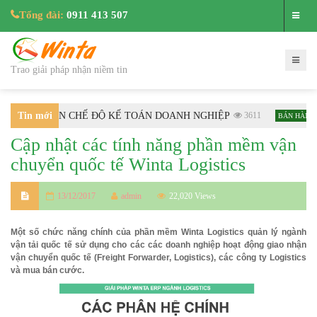
Tổng đài:
0911 413 507
Trao giải pháp nhận niềm tin
C HƯỚNG DẪN CHẾ ĐỘ KẾ TOÁN DOANH NGHIỆP
Tin mới
3611
H
BÁN HÀNG
Cập nhật các tính năng phần mềm vận
nhất
chuyển quốc tế Winta Logistics
13/12/2017
admin
22,020 Views
Một số chức năng chính của phần mềm Winta Logistics quản lý ngành
vận tải quốc tế sử dụng cho các các doanh nghiệp hoạt động giao nhận
vận chuyển quốc tế (Freight Forwarder, Logistics), các công ty Logistics
và mua bán cước.