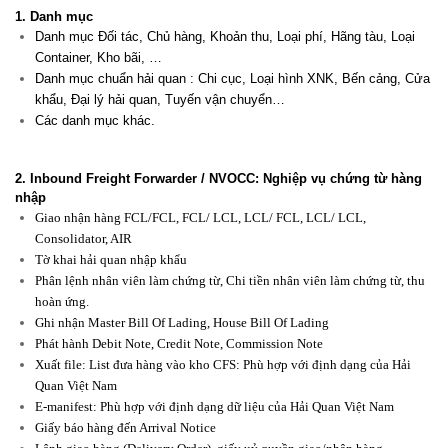
1. Danh mục
Danh mục Đối tác, Chủ hàng, Khoản thu, Loại phí, Hãng tàu, Loại
Container, Kho bãi, …
Danh mục chuẩn hải quan : Chi cục, Loại hình XNK, Bến cảng, Cửa
khẩu, Đại lý hải quan, Tuyến vận chuyển…
Các danh mục khác.
2. Inbound Freight Forwarder / NVOCC: Nghiệp vụ chứng từ hàng
nhập
Giao nhận hàng FCL/FCL,
FCL/ LCL,
LCL/ FCL,
LCL/ LCL,
Consolidator, AIR
Tờ khai hải quan nhập khẩu
Phân lệnh nhân viên làm chứng từ, Chi tiền nhân viên làm chứng từ, thu
hoàn ứng.
Ghi nhận Master Bill Of Lading, House Bill Of Lading
Phát hành Debit Note, Credit Note, Commission Note
Xuất file: List đưa hàng vào kho CFS: Phù hợp với định dạng của Hải
Quan Việt Nam
E-manifest: Phù hợp với định dạng dữ liệu của Hải Quan Việt Nam
Giấy báo hàng đến Arrival Notice