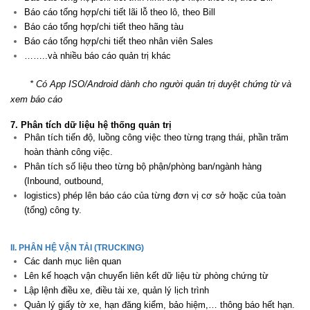
Báo cáo tổng hợp/chi tiết lãi lỗ theo lô, theo Bill
Báo cáo tổng hợp/chi tiết theo hãng tàu
Báo cáo tổng hợp/chi tiết theo nhân viên Sales
……..và nhiều báo cáo quản trị khác
* Có App ISO/Android dành cho người quản trị duyệt chứng từ và
xem báo cáo
7. Phân tích dữ liệu hệ thống quản trị
Phân tích tiến độ, luồng công việc theo từng trạng thái, phần trăm
hoàn thành công việc.
Phân tích số liệu theo từng bộ phận/phòng ban/ngành hàng
(Inbound, outbound,
logistics)
phép lên báo cáo của từng đơn vị cơ sở hoặc của toàn
(tổng) công ty.
II. PHÂN HỆ VẬN TẢI (TRUCKING)
Các danh mục liên quan
Lên kế hoạch vận chuyển liên kết dữ liệu từ phòng chứng từ
Lập lệnh điều xe, điều tài xe, quản lý lịch trình
Quản lý giấy tờ xe, hạn đăng kiểm, bảo hiệm,… thông báo hết hạn.