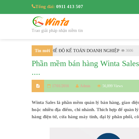
Tổng đài:
0911 413 507
Trao giải pháp nhận niềm tin
/TT-BTC HƯỚNG DẪN CHẾ ĐỘ KẾ TOÁN DOANH NGHIỆP
Tin mới
3606
BÁN
Phần mềm bán hàng Winta Sales 5
nhất
....
17/01/2016
Admin
56,899 Views
Winta Sales
là phần mềm quản lý bán hàng, giao diện
hoặc nhiều địa điểm, chi nhánh. Thích hợp để quản lý
hàng điện tử, cửa hàng máy tính, đại lý phân phối, cô