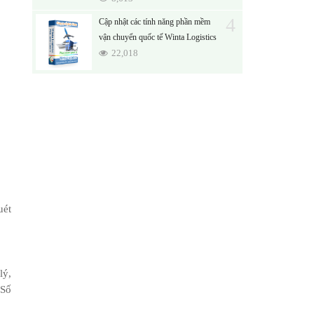
4
Cập nhật các tính năng phần mềm
vận chuyển quốc tế Winta Logistics
22,018
uét
lý,
 Số