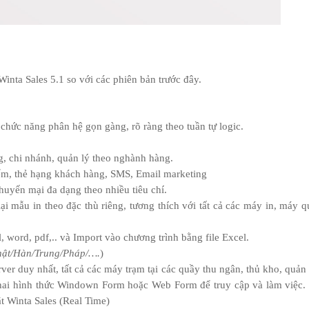
inta Sales 5.1 so với các phiên bản trước đây.
c chức năng phân hệ gọn gàng, rõ ràng theo tuần tự logic.
g, chi nhánh, quản lý theo nghành hàng.
ểm, thẻ hạng khách hàng, SMS, Email marketing
huyến mại đa dạng theo nhiều tiêu chí.
ại mẫu in theo đặc thù riêng, tương thích với tất cả các máy in, máy q
, word, pdf,.. và Import vào chương trình bằng file Excel.
Nhật/Hàn/Trung/Pháp/….
)
rver duy nhất, tất cả các máy trạm tại các quầy thu ngân, thủ kho, quản 
 hai hình thức Windown Form hoặc Web Form để truy cập và làm việc.
ặt Winta Sales (Real Time)