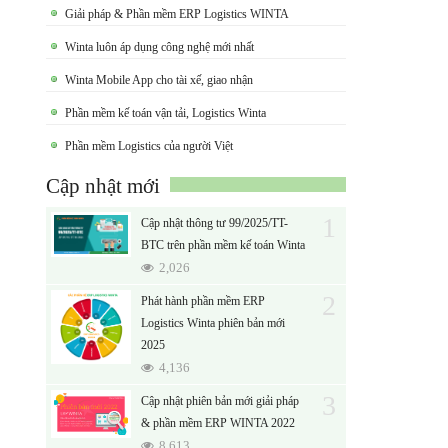
Giải pháp & Phần mềm ERP Logistics WINTA
Winta luôn áp dụng công nghệ mới nhất
Winta Mobile App cho tài xế, giao nhận
Phần mềm kế toán vận tải, Logistics Winta
Phần mềm Logistics của người Việt
Cập nhật mới
1
Cập nhật thông tư 99/2025/TT-
BTC trên phần mềm kế toán Winta
2,026
2
Phát hành phần mềm ERP
Logistics Winta phiên bản mới
2025
4,136
3
Cập nhật phiên bản mới giải pháp
& phần mềm ERP WINTA 2022
8,613