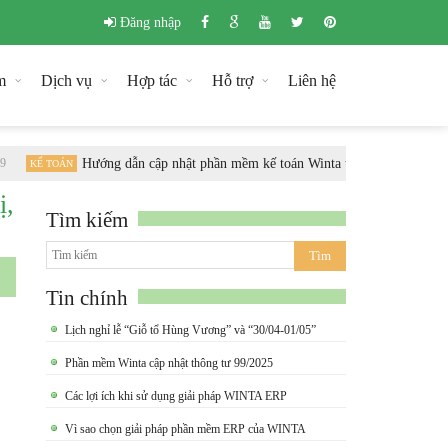
Đăng nhập
m
Dịch vụ
Hợp tác
Hỗ trợ
Liên hệ
Hướng dẫn cập nhật phần mềm kế toán Winta theo chuẩn Thông tư
KẾ TOÁN
ị,
Tìm kiếm
Tin chính
Lịch nghỉ lễ “Giỗ tổ Hùng Vương” và “30/04-01/05”
Phần mềm Winta cập nhật thông tư 99/2025
Các lợi ích khi sử dụng giải pháp WINTA ERP
Vì sao chọn giải pháp phần mềm ERP của WINTA