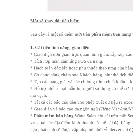
Một số thay đổi tiêu biểu:
Sau đây là một số điểm mới trên
phần mềm bán hàng
W
1. Cải tiến tính năng, giao diện
* Giao diện đơn giản, trực quan, tinh giản, sắp xếp cá
* Tích hợp màn cảm ứng POS đa năng.
* Hạch toán độc lập hoặc phụ thuộc theo từng cửa hàn
* Có chức năng chăm sóc Khách hàng, như thẻ tích đi
* Tạo các bảng giá, và các chương trình chiết khấu – k
* Hỗ trợ nhiều loại mẫu in, người sử dụng có thể sửa l
mã vạch.
* Tất cả các báo cáo đều cho phép xuất dữ liệu ra excel
* Giao diện và báo cáo đa ngôn ngữ (
Tiếng Việt/Anh/
*
Phần mềm bán hàng
Winta Sales chỉ cài trên một Se
vv… tại các địa điểm kinh doanh có thể cài đặt bằng
liệu phát sinh sẽ được cập nhật tức thời về Server cài đ